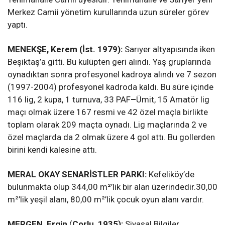
Merkez Camii yönetim kurullarında uzun süreler görev
yaptı.
MENEKŞE, Kerem (İst. 1979):
Sarıyer altyapısında iken
Beşiktaş’a gitti. Bu kulüpten geri alındı. Yaş gruplarında
oynadıktan sonra profesyonel kadroya alındı ve 7 sezon
(1997-2004) profesyonel kadroda kaldı. Bu süre içinde
116 lig, 2 kupa, 1 turnuva, 33 PAF
–
Ümit, 15 Amatör lig
maçı olmak üzere 167 resmi ve 42 özel maçla birlikte
toplam olarak 209 maçta oynadı. Lig maçlarında 2 ve
özel maçlarda da 2 olmak üzere 4 gol attı. Bu gollerden
birini kendi kalesine attı.
MERAL OKAY SENARİSTLER PARKI:
Kefeliköy’de
bulunmakta olup 344,00 m²’lik bir alan üzerindedir.30,00
m²’lik yeşil alanı, 80,00 m²’lik çocuk oyun alanı vardır.
MERGEN, Ergin
(
Çorlu, 1935):
Siyasal Bilgiler