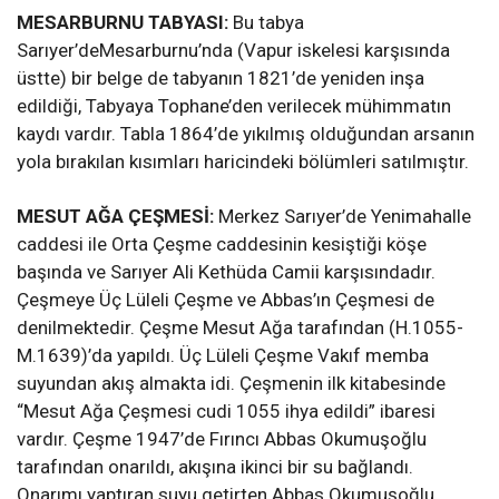
MESARBURNU TABYASI:
Bu tabya
Sarıyer’deMesarburnu’nda (Vapur iskelesi karşısında
üstte) bir belge de tabyanın 1821’de yeniden inşa
edildiği, Tabyaya Tophane’den verilecek mühimmatın
kaydı vardır. Tabla 1864’de yıkılmış olduğundan arsanın
yola bırakılan kısımları haricindeki bölümleri satılmıştır.
MESUT AĞA ÇEŞMESİ:
Merkez Sarıyer’de Yenimahalle
caddesi ile Orta Çeşme caddesinin kesiştiği köşe
başında ve Sarıyer Ali Kethüda Camii karşısındadır.
Çeşmeye Üç Lüleli Çeşme ve Abbas’ın Çeşmesi de
denilmektedir. Çeşme Mesut Ağa tarafından (H.1055-
M.1639)’da yapıldı. Üç Lüleli Çeşme Vakıf memba
suyundan akış almakta idi. Çeşmenin ilk kitabesinde
“Mesut Ağa Çeşmesi cudi 1055 ihya edildi” ibaresi
vardır. Çeşme 1947’de Fırıncı Abbas Okumuşoğlu
tarafından onarıldı, akışına ikinci bir su bağlandı.
Onarımı yaptıran suyu getirten Abbas Okumuşoğlu