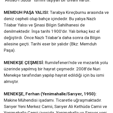
“Avsad-ı Sudur” ismini taşıyan bir divanı vardır.
MEMDUH PAŞA YALISI:
Tarabya Kireçburnu arasında ve
deniz cepheli olup bahçe içindedir. Bu yalıya Nazlı
Tılabar Yalısı ve Şinasi Bilgin Sahilhanesi de
denilmektedir. İnşa tarihi 1900’dır. Yalı birkaç kez el
değiştirdi. Önce Nazlı Tılabar’a daha sonra da Bilgin
ailesine geçti. Tarihi eser bir yalıdır (Bkz: Memduh
Paşa).
MENEKŞE ÇEŞMESİ:
Rumilefeneri’nde ve mezarlık yolu
üzerinde yapılmış bir hayrat çeşmedir. 2008’de Nuri
Menekşe tarafından yapılıp hayrat edildiği için bu ismi
almıştır.
MENEKŞE, Ferhan (Yenimahalle/Sarıyer, 1950):
Makine Mühendisi işadamı. Ticaretle uğraşmaktadır.
Sarıyer Yeni Merkez Camii, Sarıyer Ali Kethüda Camii ve
Yenimahalle Camii üyesidir. Yenimahalle ve Sarıyer yeni