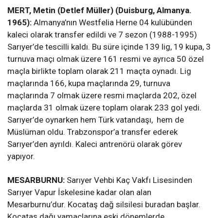
MERT, Metin (Detlef Müller) (Duisburg, Almanya.
1965):
Almanya’nın Westfelia Herne 04 kulübünden
kaleci olarak transfer edildi ve 7 sezon (1988-1995)
Sarıyer’de tescilli kaldı. Bu süre içinde 139 lig, 19 kupa, 3
turnuva maçı olmak üzere 161 resmi ve ayrıca 50 özel
maçla birlikte toplam olarak 211 maçta oynadı. Lig
maçlarında 166, kupa maçlarında 29, turnuva
maçlarında 7 olmak üzere resmi maçlarda 202, özel
maçlarda 31 olmak üzere toplam olarak 233 gol yedi.
Sarıyer’de oynarken hem Türk vatandaşı,
hem de
Müslüman oldu. Trabzonspor’a transfer ederek
Sarıyer’den ayrıldı. Kaleci antrenörü olarak görev
yapıyor.
MESARBURNU:
Sarıyer Vehbi Kaç Vakfı Lisesinden
Sarıyer Vapur İskelesine kadar olan alan
Mesarburnu’dur. Kocataş dağ silsilesi buradan başlar.
Kocataş dağı yamaçlarına eski dönemlerde