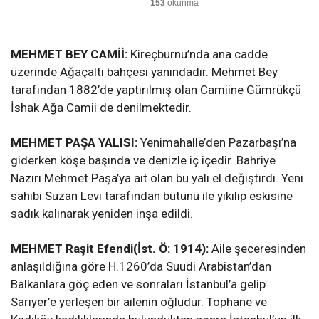
153
okunma
MEHMET BEY CAMİİ:
Kireçburnu’nda ana cadde
üzerinde Ağaçaltı bahçesi yanındadır. Mehmet Bey
tarafından 1882’de yaptırılmış olan Camiine Gümrükçü
İshak Ağa Camii de denilmektedir.
MEHMET PAŞA YALISI:
Yenimahalle’den Pazarbaşı’na
giderken köşe başında ve denizle iç içedir. Bahriye
Nazırı Mehmet Paşa’ya ait olan bu yalı el değiştirdi. Yeni
sahibi Suzan Levi tarafından bütünü ile yıkılıp eskisine
sadık kalınarak yeniden inşa edildi.
MEHMET Raşit Efendi(İst. Ö: 1914):
Aile şeceresinden
anlaşıldığına göre H.1260’da Suudi Arabistan’dan
Balkanlara göç eden ve sonraları İstanbul’a gelip
Sarıyer’e yerleşen bir ailenin oğludur. Tophane ve