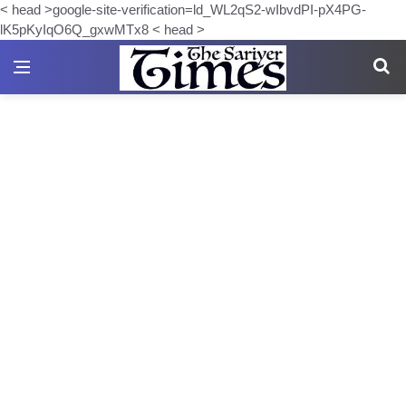
< head >google-site-verification=ld_WL2qS2-wIbvdPI-pX4PG-
lK5pKyIqO6Q_gxwMTx8 < head >