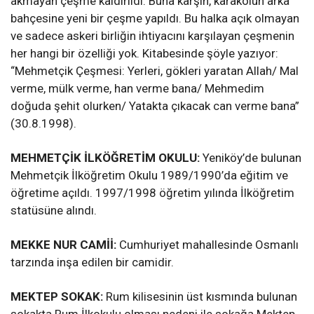
akmayan çeşme kaldırıldı. Buna karşın, karakolun arka
bahçesine yeni bir çeşme yapıldı. Bu halka açık olmayan
ve sadece askeri birliğin ihtiyacını karşılayan çeşmenin
her hangi bir özelliği yok. Kitabesinde şöyle yazıyor:
“Mehmetçik Çeşmesi: Yerleri, gökleri yaratan Allah/ Mal
verme, mülk verme, han verme bana/ Mehmedim
doğuda şehit olurken/ Yatakta çıkacak can verme bana”
(30.8.1998).
MEHMETÇİK İLKÖĞRETİM OKULU:
Yeniköy’de bulunan
Mehmetçik İlköğretim Okulu 1989/1990’da eğitim ve
öğretime açıldı. 1997/1998 öğretim yılında İlköğretim
statüsüne alındı.
MEKKE NUR CAMİİ:
Cumhuriyet mahallesinde Osmanlı
tarzında inşa edilen bir camidir.
MEKTEP SOKAK:
Rum kilisesinin üst kısmında bulunan