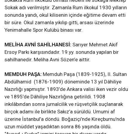
sokakta Rum İlkokulu olması nedeni ile sokağa Mektep
Sokak adı verilmiştir. Zamanla Rum ilkokul 1930 yılların
sonunda yandı, okul kilisenin içinde eğitime devam etti
bir süre. Okul zamanla yıkılıp gitti, arsası üzerinde
Yenimahalle Spor Kulübü binası var.
MELİHA AVNİ SAHİLHANESİ:
Sarıyer Mehmet Akif
Ersoy Parkı karşısındadır. 19.yy. sonunda yapılan bir
sahilhanedir. Meliha Avni Sözen’e aittir.
MEMDUH PAŞA:
Memduh Paşa (1839-1925), II. Sultan
Abdülhamid
(1876-1909) döneminde 13 yıl Dâhiliye
Nazırlığı yapmıştır. 1893’de Ankara valisi iken vezir oldu
ve 1895’de Dâhiliye Nazırlığına getirildi. 1908
inkılâbından sonra jurnalcilik ve rüşvetçilik suçlanarak
birçok adamı ile birlikte Sakız’a sürüldü. Umumi af
üzerine İstanbul’a döndü. Boğaziçi’nde Kireçburnu’nda
uzun müddet yaşadıktan sonra 86 yaşında öldü.