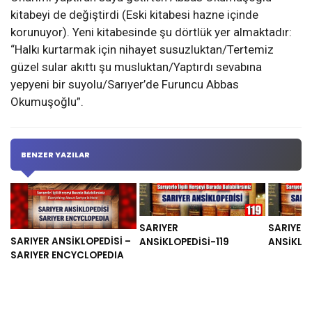
kitabeyi de değiştirdi (Eski kitabesi hazne içinde
korunuyor). Yeni kitabesinde şu dörtlük yer almaktadır:
“Halkı kurtarmak için nihayet susuzluktan/Tertemiz
güzel sular akıttı şu musluktan/Yaptırdı sevabına
yepyeni bir suyolu/Sarıyer’de Furuncu Abbas
Okumuşoğlu”.
BENZER YAZILAR
SARIYER
SARIYER
SARIYER ANSİKLOPEDİSİ –
ANSİKLOPEDİSİ-119
ANSİKLOP
SARIYER ENCYCLOPEDIA
Previous post:
Previous
SARIYER ANSİKLOPEDİSİ-71