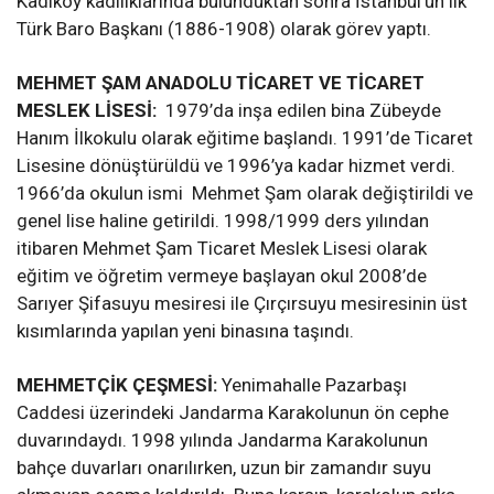
Kadıköy kadılıklarında bulunduktan sonra İstanbul’un ilk
Türk Baro Başkanı (1886-1908) olarak görev yaptı.
MEHMET ŞAM ANADOLU TİCARET VE TİCARET
MESLEK LİSESİ:
1979’da inşa edilen bina Zübeyde
Hanım İlkokulu olarak eğitime başlandı. 1991’de Ticaret
Lisesine dönüştürüldü ve 1996’ya kadar hizmet verdi.
1966’da okulun ismi
Mehmet Şam olarak değiştirildi ve
genel lise haline getirildi. 1998/1999 ders yılından
itibaren Mehmet Şam Ticaret Meslek Lisesi olarak
eğitim ve öğretim vermeye başlayan okul 2008’de
Sarıyer Şifasuyu mesiresi ile Çırçırsuyu mesiresinin üst
kısımlarında yapılan yeni binasına taşındı.
MEHMETÇİK ÇEŞMESİ:
Yenimahalle Pazarbaşı
Caddesi üzerindeki Jandarma Karakolunun ön cephe
duvarındaydı. 1998 yılında Jandarma Karakolunun
bahçe duvarları onarılırken, uzun bir zamandır suyu