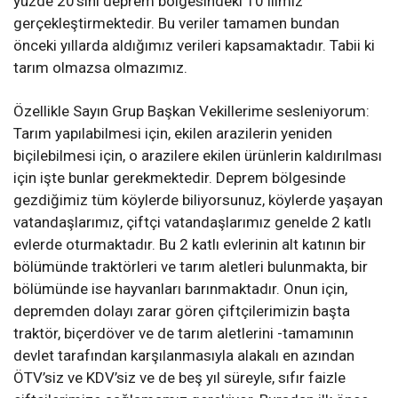
yüzde 20’sini deprem bölgesindeki 10 ilimiz
gerçekleştirmektedir. Bu veriler tamamen bundan
önceki yıllarda aldığımız verileri kapsamaktadır. Tabii ki
tarım olmazsa olmazımız.
Özellikle Sayın Grup Başkan Vekillerime sesleniyorum:
Tarım yapılabilmesi için, ekilen arazilerin yeniden
biçilebilmesi için, o arazilere ekilen ürünlerin kaldırılması
için işte bunlar gerekmektedir. Deprem bölgesinde
gezdiğimiz tüm köylerde biliyorsunuz, köylerde yaşayan
vatandaşlarımız, çiftçi vatandaşlarımız genelde 2 katlı
evlerde oturmaktadır. Bu 2 katlı evlerinin alt katının bir
bölümünde traktörleri ve tarım aletleri bulunmakta, bir
bölümünde ise hayvanları barınmaktadır. Onun için,
depremden dolayı zarar gören çiftçilerimizin başta
traktör, biçerdöver ve de tarım aletlerini -tamamının
devlet tarafından karşılanmasıyla alakalı en azından
ÖTV’siz ve KDV’siz ve de beş yıl süreyle, sıfır faizle