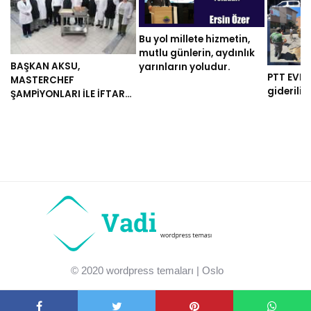
Bu yol millete hizmetin,
mutlu günlerin, aydınlık
BAŞKAN AKSU,
yarınların yoludur.
PTT EVLER
MASTERCHEF
gideriliy
ŞAMPİYONLARI İLE İFTAR
YEMEĞİ HAZIRLADI
Previous post:
Previous
Millet İttifakı İktidarında Mülakat Çilesi Son Bulacak
Next post:
Next
İktidarın Kanalizasyonu patladı
© 2020
wordpress temaları
| Oslo
tema açıklama alanı.