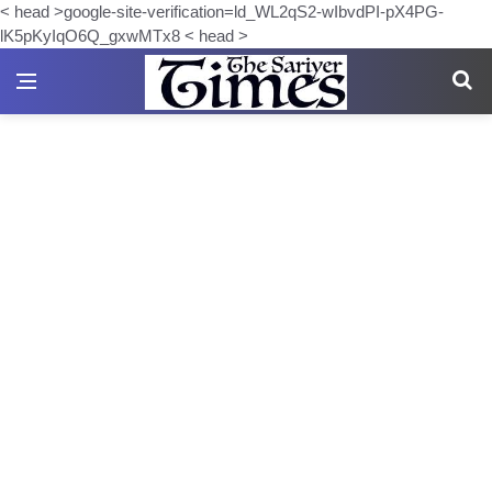
< head >google-site-verification=ld_WL2qS2-wIbvdPI-pX4PG-
lK5pKyIqO6Q_gxwMTx8 < head >