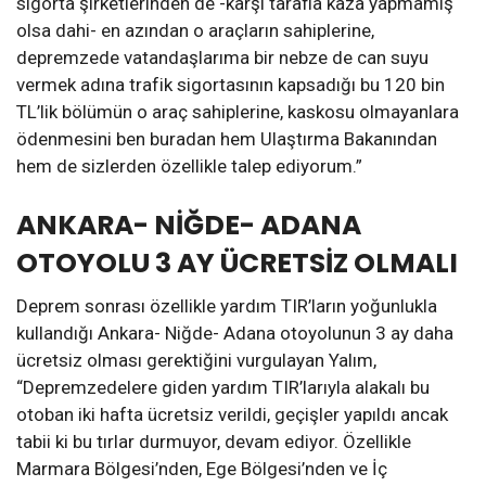
sigorta şirketlerinden de -karşı tarafla kaza yapmamış
olsa dahi- en azından o araçların sahiplerine,
depremzede vatandaşlarıma bir nebze de can suyu
vermek adına trafik sigortasının kapsadığı bu 120 bin
TL’lik bölümün o araç sahiplerine, kaskosu olmayanlara
ödenmesini ben buradan hem Ulaştırma Bakanından
hem de sizlerden özellikle talep ediyorum.”
ANKARA- NİĞDE- ADANA
OTOYOLU 3 AY ÜCRETSİZ OLMALI
Deprem sonrası özellikle yardım TIR’ların yoğunlukla
kullandığı Ankara- Niğde- Adana otoyolunun 3 ay daha
ücretsiz olması gerektiğini vurgulayan Yalım,
“Depremzedelere giden yardım TIR’larıyla alakalı bu
otoban iki hafta ücretsiz verildi, geçişler yapıldı ancak
tabii ki bu tırlar durmuyor, devam ediyor. Özellikle
Marmara Bölgesi’nden, Ege Bölgesi’nden ve İç