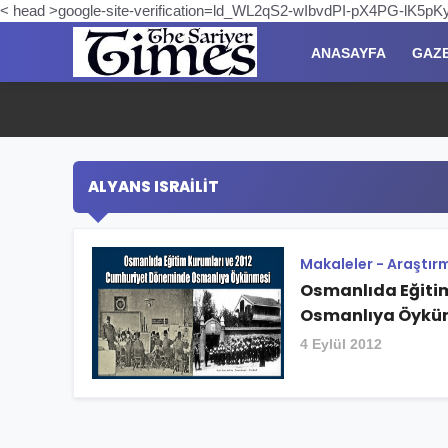
< head >google-site-verification=ld_WL2qS2-wIbvdPI-pX4PG-lK5
ANASAYFA
GAZ
ALYANS ISRAILIT
Makaleler - Araştır
Osmanlıda Eğiti
Osmanlıya Öykü
4 Eylül 2012