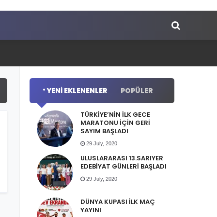
YENI EKLENENLER
POPÜLER
TÜRKİYE’NİN İLK GECE
MARATONU İÇİN GERİ
SAYIM BAŞLADI
29 July, 2020
ULUSLARARASI 13.SARIYER
EDEBİYAT GÜNLERİ BAŞLADI
29 July, 2020
DÜNYA KUPASI İLK MAÇ
YAYINI