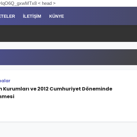
pKyIqO6Q_gxwMTx8 < head >
ETELER
İLETIŞIM
KÜNYE
malar
m Kurumları ve 2012 Cumhuriyet Döneminde
nmesi