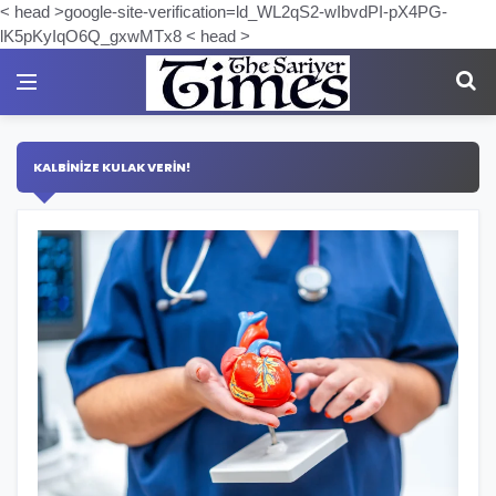
< head >google-site-verification=ld_WL2qS2-wIbvdPI-pX4PG-
lK5pKyIqO6Q_gxwMTx8 < head >
KALBİNİZE KULAK VERİN!