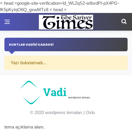
< head >google-site-verification=ld_WL2qS2-wIbvdPI-pX4PG-
lK5pKyIqO6Q_gxwMTx8 < head >
KURTLAR VADİSİ CADDESİ
Yazı bulunamadı...
© 2020
wordpress temaları
| Oslo
tema açıklama alanı.