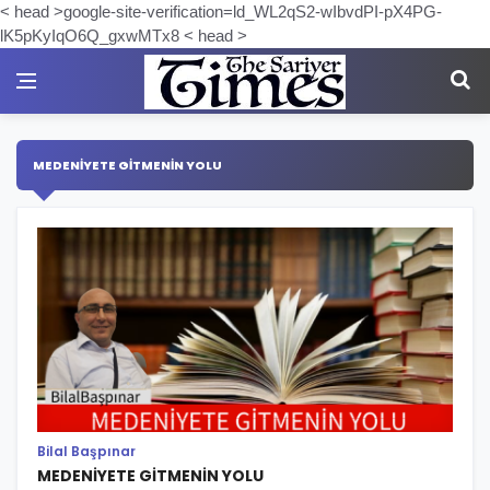
< head >google-site-verification=ld_WL2qS2-wIbvdPI-pX4PG-
lK5pKyIqO6Q_gxwMTx8 < head >
MEDENIYETE GITMENIN YOLU
Bilal Başpınar
MEDENİYETE GİTMENİN YOLU