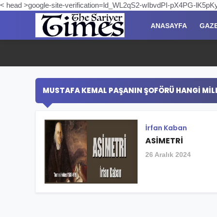
< head >google-site-verification=ld_WL2qS2-wIbvdPI-pX4PG-lK5
ANASAYFA
GAZ
MUSTAFA KEMAL PAŞANIN ŞOFÖRÜ HANGI MILLE
İrfan Kaban
ASİMETRİ
26 Aralık 2024