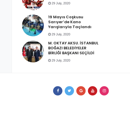
29 July, 2020
19 Mayıs Coşkusu
Sarıyer’de Kano
Yarışlarıyla Taçlandı
29 July, 2020
M. OKTAY AKSU. İSTANBUL
BOĞAZI BELEDİYELER
BİRLİĞİ BAŞKANI SEÇİLDİ
29 July, 2020