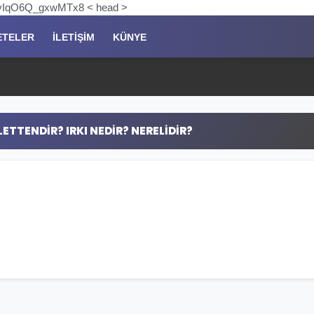
pKyIqO6Q_gxwMTx8 < head >
ETELER
İLETIŞIM
KÜNYE
TTENDIR? IRKI NEDIR? NERELIDIR?