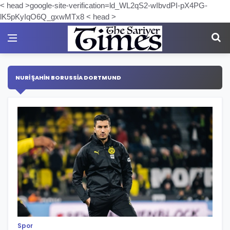
< head >google-site-verification=ld_WL2qS2-wIbvdPI-pX4PG-
lK5pKyIqO6Q_gxwMTx8 < head >
NURI ŞAHIN BORUSSIA DORTMUND
Spor