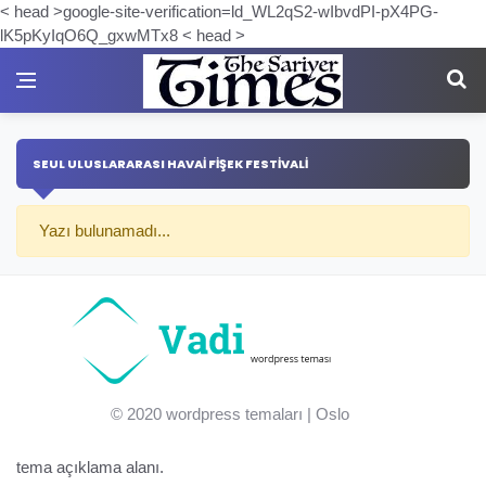
< head >google-site-verification=ld_WL2qS2-wIbvdPI-pX4PG-
lK5pKyIqO6Q_gxwMTx8 < head >
SEUL ULUSLARARASI HAVAI FIŞEK FESTIVALI
Yazı bulunamadı...
© 2020
wordpress temaları
| Oslo
tema açıklama alanı.