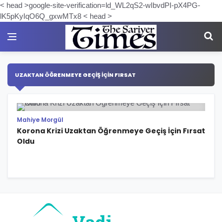
< head >google-site-verification=ld_WL2qS2-wIbvdPI-pX4PG-
lK5pKyIqO6Q_gxwMTx8 < head >
UZAKTAN ÖĞRENMEYE GEÇIŞ İÇIN FIRSAT
Mahiye Morgül
Korona Krizi Uzaktan Öğrenmeye Geçiş İçin Fırsat
Oldu