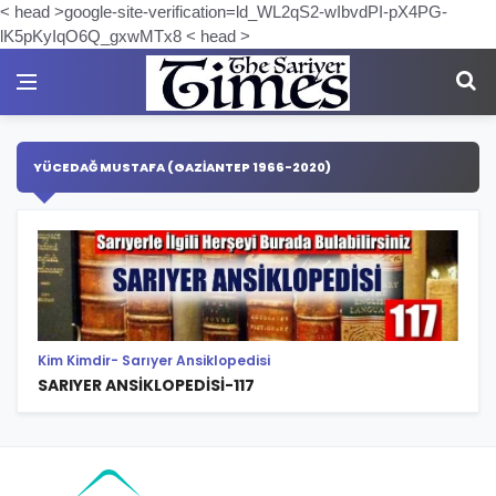
< head >google-site-verification=ld_WL2qS2-wIbvdPI-pX4PG-
lK5pKyIqO6Q_gxwMTx8 < head >
YÜCEDAĞ MUSTAFA (GAZIANTEP 1966-2020)
Kim Kimdir- Sarıyer Ansiklopedisi
SARIYER ANSİKLOPEDİSİ-117