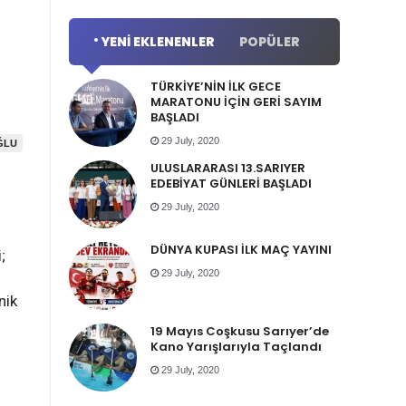
YENI EKLENENLER
POPÜLER
TÜRKİYE’NİN İLK GECE
MARATONU İÇİN GERİ SAYIM
BAŞLADI
29 July, 2020
ĞLU
ULUSLARARASI 13.SARIYER
EDEBİYAT GÜNLERİ BAŞLADI
29 July, 2020
DÜNYA KUPASI İLK MAÇ YAYINI
;
29 July, 2020
nik
19 Mayıs Coşkusu Sarıyer’de
Kano Yarışlarıyla Taçlandı
29 July, 2020