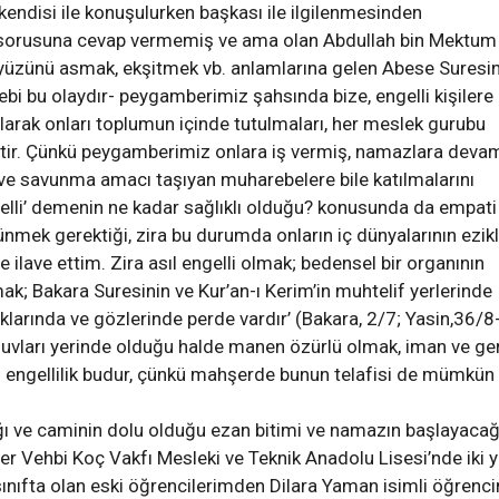
‘kendisi ile konuşulurken başkası ile ilgilenmesinden
ın sorusuna cevap vermemiş ve ama olan Abdullah bin Mektum
 ‘yüzünü asmak, ekşitmek vb. anlamlarına gelen Abese Suresi
ebebi bu olaydır- peygamberimiz şahsında bize, engelli kişilere
rak onları toplumun içinde tutulmaları, her meslek gurubu
iştir. Çünkü peygamberimiz onlara iş vermiş, namazlara deva
 ve savunma amacı taşıyan muharebelere bile katılmalarını
gelli’ demenin ne kadar sağlıklı olduğu? konusunda da empati
mek gerektiği, zira bu durumda onların iç dünyalarının ezik
ilave ettim. Zira asıl engelli olmak; bedensel bir organının
lmak; Bakara Suresinin ve Kur’an-ı Kerim’in muhtelif yerlerinde
ulaklarında ve gözlerinde perde vardır’ (Bakara, 2/7; Yasin,36/8
uzuvları yerinde olduğu halde manen özürlü olmak, iman ve ge
ıl engellilik budur, çünkü mahşerde bunun telafisi de mümkün
ı ve caminin dolu olduğu ezan bitimi ve namazın başlayacağ
er Vehbi Koç Vakfı Mesleki ve Teknik Anadolu Lisesi’nde iki yı
sınıfta olan eski öğrencilerimden Dilara Yaman isimli öğrenc