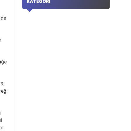
KATEGORI
nde
m
liğe
-9,
reği
ı
l
im