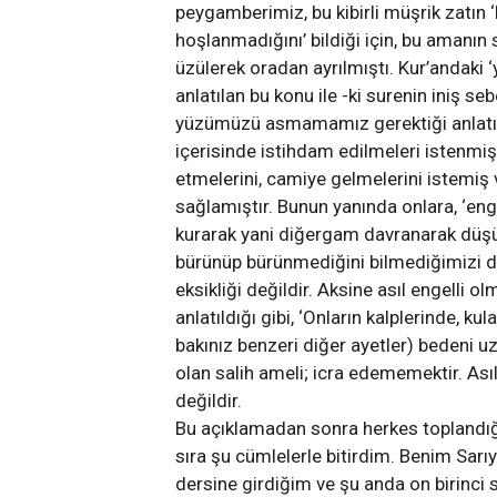
peygamberimiz, bu kibirli müşrik zatın 
hoşlanmadığını’ bildiği için, bu aman
üzülerek oradan ayrılmıştı. Kur’andaki
anlatılan bu konu ile -ki surenin iniş s
yüzümüzü asmamamız gerektiği anlatıla
içerisinde istihdam edilmeleri istenm
etmelerini, camiye gelmelerini istemiş
sağlamıştır. Bunun yanında onlara, ‘en
kurarak yani diğergam davranarak düşün
bürünüp bürünmediğini bilmediğimizi de 
eksikliği değildir. Aksine asıl engelli o
anlatıldığı gibi, ‘Onların kalplerinde, k
bakınız benzeri diğer ayetler) bedeni 
olan salih ameli; icra edememektir. As
değildir.
Bu açıklamadan sonra herkes toplandığ
sıra şu cümlelerle bitirdim. Benim Sarıy
dersine girdiğim ve şu anda on birinci 