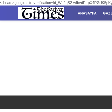
< head >google-site-verification=ld_WL2qS2-wIbvdPI-pX4PG-lK5
ANASAYFA
GAZ