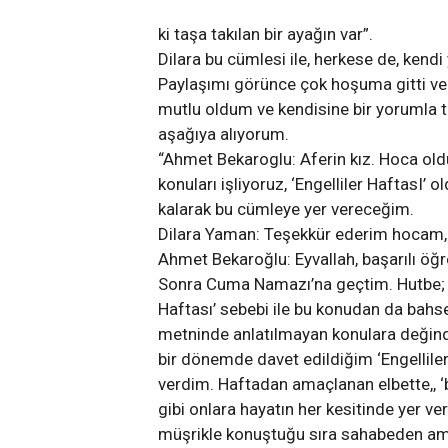
ki taşa takılan bir ayağın var”.
Dilara bu cümlesi ile, herkese de, kend
Paylaşımı görünce çok hoşuma gitti ve
mutlu oldum ve kendisine bir yorumla t
aşağıya alıyorum.
“Ahmet Bekaroglu: Aferin kız. Hoca oldu
konuları işliyoruz, ‘Engelliler HaftasI
kalarak bu cümleye yer vereceğim.
Dilara Yaman: Teşekkür ederim hocam,
Ahmet Bekaroğlu: Eyvallah, başarılı öğre
i
Sarıyer Bentler ve Kemerler –
2 Bin Yıl
Sonra Cuma Namazı’na geçtim. Hutbe; ‘k
Boğaziçi’nin Su Yolu Hikayesi
MAVRAM
Haftası’ sebebi ile bu konudan da bahs
ADMIN
6 AY ÖNCE
ADMIN
6
metninde anlatılmayan konulara değindi
bir dönemde davet edildiğim ‘Engellile
verdim. Haftadan amaçlanan elbette,, ‘
gibi onlara hayatın her kesitinde yer ver
müşrikle konuştuğu sıra sahabeden ama