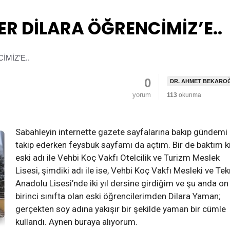
ER DİLARA ÖĞRENCİMİZ’E..
0
DR. AHMET BEKARO
yorum
113
okunma
Sabahleyin internette gazete sayfalarına bakıp gündemi
takip ederken feysbuk sayfamı da açtım. Bir de baktım ki
eski adı ile Vehbi Koç Vakfı Otelcilik ve Turizm Meslek
Lisesi, şimdiki adı ile ise, Vehbi Koç Vakfı Mesleki ve Tek
Anadolu Lisesi’nde iki yıl dersine girdiğim ve şu anda on
birinci sınıfta olan eski öğrencilerimden Dilara Yaman;
gerçekten soy adına yakışır bir şekilde yaman bir cümle
kullandı. Aynen buraya alıyorum.