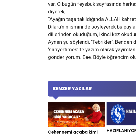
var. O bugün feysbuk sayfasında herkes
diyerek,
“Ayağın taşa takıldığında ALLAH kahrets
Dilara’nın ismini de söyleyerek bu pay
dillerinden okuduğum, ikinci kez okudu
Aynen şu söylendi, ‘Tebrikler’. Benden
‘sariyertimes’ te yazım olarak yayımla
gönderiyorum. Eee. Böyle öğrencim olu
BENZER YAZILAR
HAZIRLANIYOR
Cehennemi acaba kimi