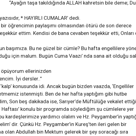
“Ayağın taşa takıldığında ALLAH kahretsin bile deme; Du
i yazısıdır, * HAYIRLI CUMALAR’ dedi.
 bir öğrencimin paylaşımı olmasından ötürü de son derece
eşekkür ettim. Kendisi de bana cevaben teşekkür etti, Onları
n başımıza. Bu ne güzel bir cümle? Bu hafta engellilere yöne
’ olduğu için malum. Bugün Cuma Vaazı’ nda sana ait olduğu sak
 öpüyorum ellerinizden
TÜRKİYE’NİN İLK GECE
ncim. İyi dersler..”
lık Kayıp Tarih -
MARATONU İÇİN GERİ SA
alp’ konusunda idi. Ancak bugün bizden vaazda, ‘Engelliler
OLOZ MANSTIRI
BAŞLADI
etmemiz istenmişti. Ben de her hafta yaptığım gibi hutbe
 AY ÖNCE
ADMIN
1 AY ÖNCE
m, Son beş dakikada ise, Sarıyer’de Müftülüğe vekalet etti
r Haftası’ konulu bir programda söylediğim şu cümlelere yer
bu kardeşlerimize yardımcı olalım ve Hz. Peygamber’in yaptı
elim’ dir. Çünkü Hz. Peygamber’in Kureş’ten ileri gelen bir
 olan Abdullah bin Mektum gelerek bir şey soracağı sıra