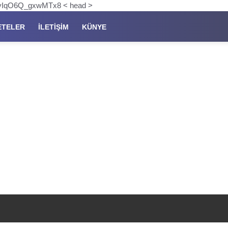
pKyIqO6Q_gxwMTx8 < head >
ETELER
İLETIŞIM
KÜNYE