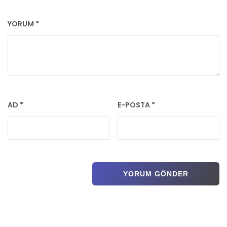
YORUM
*
AD
*
E-POSTA
*
Previous post:
Previous
SARIYER’DE 15. KARNE ŞENLİĞİ BAŞLADI