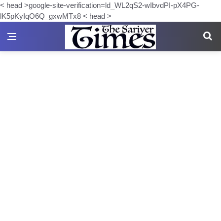
< head >google-site-verification=ld_WL2qS2-wIbvdPI-pX4PG-
lK5pKyIqO6Q_gxwMTx8 < head >