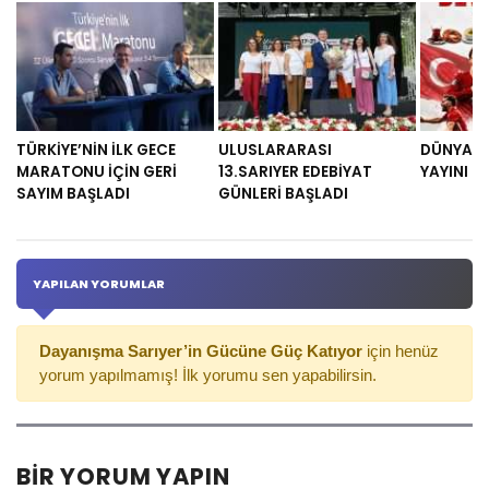
TÜRKİYE’NİN İLK GECE
ULUSLARARASI
DÜNYA K
MARATONU İÇİN GERİ
13.SARIYER EDEBİYAT
YAYINI
SAYIM BAŞLADI
GÜNLERİ BAŞLADI
YAPILAN YORUMLAR
Dayanışma Sarıyer’in Gücüne Güç Katıyor
için henüz
yorum yapılmamış! İlk yorumu sen yapabilirsin.
BIR YORUM YAPIN