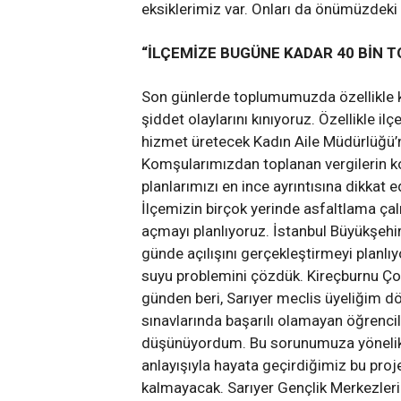
eksiklerimiz var. Onları da önümüzdek
“İLÇEMİZE BUGÜNE KADAR 40 BİN 
Son günlerde toplumumuzda özellikle k
şiddet olaylarını kınıyoruz. Özellikle 
hizmet üretecek Kadın Aile Müdürlüğü’
Komşularımızdan toplanan vergilerin 
planlarımızı en ince ayrıntısına dikkat e
İlçemizin birçok yerinde asfaltlama ça
açmayı planlıyoruz. İstanbul Büyükşehi
günde açılışını gerçekleştirmeyi planlı
suyu problemini çözdük. Kireçburnu Ç
günden beri, Sarıyer meclis üyeliğim 
sınavlarında başarılı olamayan öğrenci
düşünüyordum. Bu sorunumuza yönelik Sa
anlayışıyla hayata geçirdiğimiz bu pro
kalmayacak. Sarıyer Gençlik Merkezleri