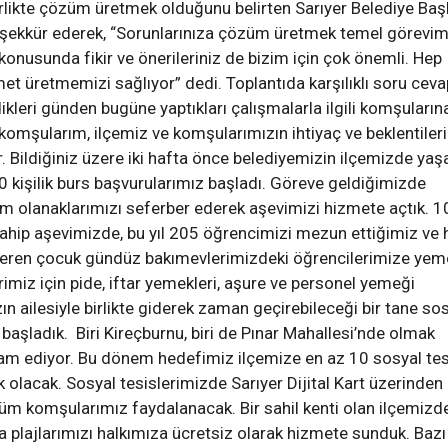
rlikte çözüm üretmek olduğunu belirten Sarıyer Belediye Baş
eşekkür ederek, “Sorunlarınıza çözüm üretmek temel görevim
konusunda fikir ve önerileriniz de bizim için çok önemli. Hep
et üretmemizi sağlıyor” dedi. Toplantıda karşılıklı soru ceva
eri günden bugüne yaptıkları çalışmalarla ilgili komşuların
komşularım, ilçemiz ve komşularımızın ihtiyaç ve beklentiler
r. Bildiğiniz üzere iki hafta önce belediyemizin ilçemizde ya
00 kişilik burs başvurularımız başladı. Göreve geldiğimizde
 olanaklarımızı seferber ederek aşevimizi hizmete açtık. 1
sahip aşevimizde, bu yıl 205 öğrencimizi mezun ettiğimiz ve h
eren çocuk gündüz bakımevlerimizdeki öğrencilerimize yem
miz için pide, iftar yemekleri, aşure ve personel yemeği
n ailesiyle birlikte giderek zaman geçirebileceği bir tane so
başladık. Biri Kireçburnu, biri de Pınar Mahallesi’nde olmak
vam ediyor. Bu dönem hedefimiz ilçemize en az 10 sosyal tes
olacak. Sosyal tesislerimizde Sarıyer Dijital Kart üzerinden
üm komşularımız faydalanacak. Bir sahil kenti olan ilçemizd
da plajlarımızı halkımıza ücretsiz olarak hizmete sunduk. Bazı