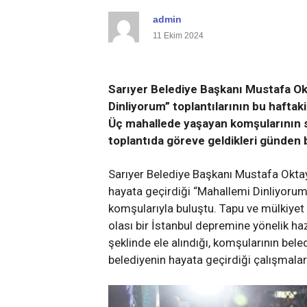
admin
11 Ekim 2024
Sarıyer Belediye Başkanı Mustafa Ok
Dinliyorum” toplantılarının bu haftak
Üç mahallede yaşayan komşularının s
toplantıda göreve geldikleri günden b
Sarıyer Belediye Başkanı Mustafa Oktay
i
Sarıyer Bentler ve Kemerler –
2 Bin Yıl
hayata geçirdiği “Mahallemi Dinliyorum
Boğaziçi’nin Su Yolu Hikayesi
MAVRAM
komşularıyla buluştu. Tapu ve mülkiyet s
olası bir İstanbul depremine yönelik hazı
ADMIN
6 AY ÖNCE
ADMIN
6
şeklinde ele alındığı, komşularının bele
belediyenin hayata geçirdiği çalışmala