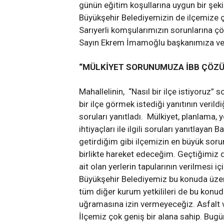
günün eğitim koşullarına uygun bir şek
Büyükşehir Belediyemizin de ilçemize ç
Sarıyerli komşularımızın sorunlarına 
Sayın Ekrem İmamoğlu başkanımıza ve t
“MÜLKİYET SORUNUMUZA İBB ÇÖZÜM
Mahallelinin, “Nasıl bir ilçe istiyoruz” s
bir ilçe görmek istediği yanıtının veril
soruları yanıtladı. Mülkiyet, planlama, y
ihtiyaçları ile ilgili soruları yanıtlaya
getirdiğim gibi ilçemizin en büyük sor
birlikte hareket edeceğim. Geçtiğimiz 
ait olan yerlerin tapularının verilmesi 
Büyükşehir Belediyemiz bu konuda üzeri
tüm diğer kurum yetkilileri de bu konu
uğramasına izin vermeyeceğiz. Asfalt ve
İlçemiz çok geniş bir alana sahip. Bug