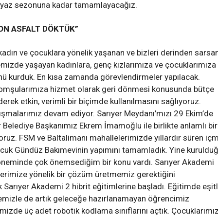
i yaz sezonuna kadar tamamlayacağız.
TON ASFALT DÖKTÜK”
adın ve çocuklara yönelik yaşanan ve bizleri derinden sarsa
ilçemizde yaşayan kadınlara, genç kızlarımıza ve çocuklarımıza
nü kurduk. En kısa zamanda görevlendirmeler yapılacak.
komşularımıza hizmet olarak geri dönmesi konusunda bütçe
derek etkin, verimli bir biçimde kullanılmasını sağlıyoruz.
lışmalarımız devam ediyor. Sarıyer Meydanı’mızı 29 Ekim’de
r Belediye Başkanımız Ekrem İmamoğlu ile birlikte anlamlı bir
yoruz. FSM ve Baltalimanı mahallelerimizde yıllardır süren iç
ocuk Gündüz Bakımevinin yapımını tamamladık. Yine kuruldu
döneminde çok önemsediğim bir konu vardı. Sarıyer Akademi
lerimize yönelik bir çözüm üretmemiz gerektiğini
rıyer Akademi 2 hibrit eğitimlerine başladı. Eğitimde eşitl
jemizle de artık geleceğe hazırlanamayan öğrencimiz
mizde üç adet robotik kodlama sınıflarını açtık. Çocuklarımı