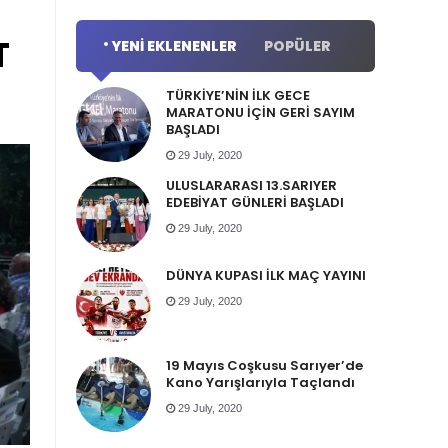
T
YENI EKLENENLER
POPÜLER
TÜRKİYE’NİN İLK GECE
MARATONU İÇİN GERİ SAYIM
BAŞLADI
29 July, 2020
ULUSLARARASI 13.SARIYER
EDEBİYAT GÜNLERİ BAŞLADI
29 July, 2020
DÜNYA KUPASI İLK MAÇ YAYINI
29 July, 2020
19 Mayıs Coşkusu Sarıyer’de
Kano Yarışlarıyla Taçlandı
29 July, 2020