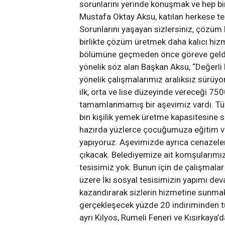
sorunlarını yerinde konuşmak ve hep bi
Mustafa Oktay Aksu, katılan herkese t
Sorunlarını yaşayan sizlersiniz, çözüm 
birlikte çözüm üretmek daha kalıcı hizm
bölümüne geçmeden önce göreve geldikl
yönelik söz alan Başkan Aksu, “Değerli 
yönelik çalışmalarımız aralıksız sürüyo
ilk, orta ve lise düzeyinde vereceği 75
tamamlanmamış bir aşevimiz vardı. Tüm
bin kişilik yemek üretme kapasitesine 
hazırda yüzlerce çocuğumuza eğitim v
yapıyoruz. Aşevimizde ayrıca cenazeleri
çıkacak. Belediyemize ait komşularımızı
tesisimiz yok. Bunun için de çalışmalar 
üzere İki sosyal tesisimizin yapımı de
kazandırarak sizlerin hizmetine sunmak 
gerçekleşecek yüzde 20 indiriminden t
ayrı Kilyos, Rumeli Feneri ve Kısırkaya’