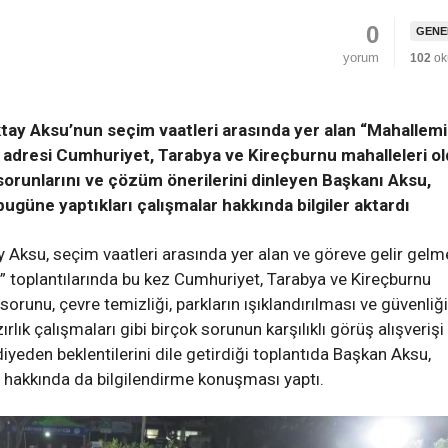
0
GENE
yorum
102
ok
tay Aksu’nun seçim vaatleri arasında yer alan “Mahallemi
i adresi
Cumhuriyet, Tarabya ve
Kireçburnu
mahalleleri ol
orunlarını ve çözüm önerilerini dinleyen Başkanı Aksu,
ugüne yaptıkları çalışmalar hakkında bilgiler aktardı
TÜRKİYE’NİN İLK GECE
 Aksu, seçim vaatleri arasında yer alan ve göreve gelir gelm
lık Kayıp Tarih -
MARATONU İÇİN GERİ SA
” toplantılarında bu kez Cumhuriyet, Tarabya ve Kireçburnu
OLOZ MANSTIRI
BAŞLADI
orunu, çevre temizliği, parkların ışıklandırılması ve güvenliği
rlık çalışmaları gibi birçok sorunun karşılıklı görüş alışverişi
 AY ÖNCE
ADMIN
1 AY ÖNCE
diyeden beklentilerini dile getirdiği toplantıda Başkan Aksu,
r hakkında da bilgilendirme konuşması yaptı.