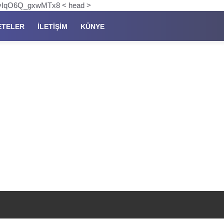
pKyIqO6Q_gxwMTx8 < head >
ETELER
İLETIŞIM
KÜNYE