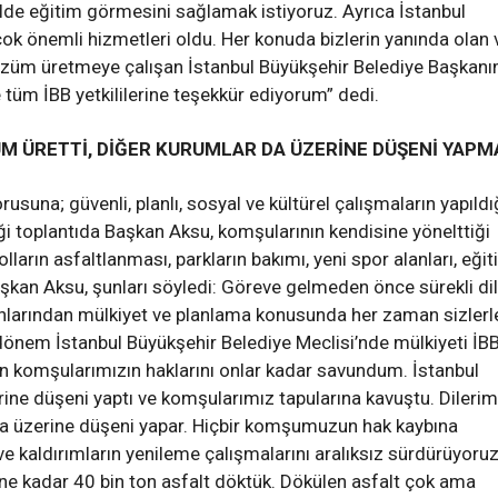
ilde eğitim görmesini sağlamak istiyoruz. Ayrıca İstanbul
ok önemli hizmetleri oldu. Her konuda bizlerin yanında olan 
çözüm üretmeye çalışan İstanbul Büyükşehir Belediye Başkanı
üm İBB yetkililerine teşekkür ediyorum” dedi.
 ÜRETTİ, DİĞER KURUMLAR DA ÜZERİNE DÜŞENİ YAPM
orusuna; güvenli, planlı, sosyal ve kültürel çalışmaların yapıldı
diği toplantıda Başkan Aksu, komşularının kendisine yönelttiği
olların asfaltlanması, parkların bakımı, yeni spor alanları, eği
n Başkan Aksu, şunları söyledi: Göreve gelmeden önce sürekli di
unlarından mülkiyet ve planlama konusunda her zaman sizlerl
dönem İstanbul Büyükşehir Belediye Meclisi’nde mülkiyeti İBB
için komşularımızın haklarını onlar kadar savundum. İstanbul
ne düşeni yaptı ve komşularımız tapularına kavuştu. Dilerim
da üzerine düşeni yapar. Hiçbir komşumuzun hak kaybına
 kaldırımların yenileme çalışmalarını aralıksız sürdürüyoruz
üne kadar 40 bin ton asfalt döktük. Dökülen asfalt çok ama