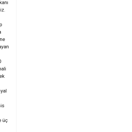
kanı
iz.
p
a
ine
şayan
0
ali
ek
syal
is
e üç