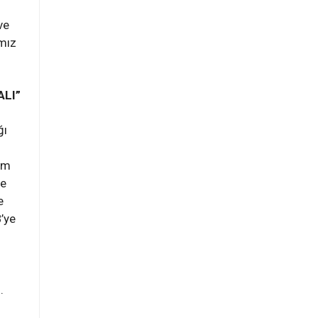
ve
mız
ALI”
ğı
tim
le
e
’ye
.