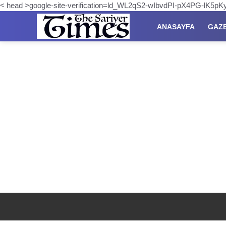
< head >google-site-verification=ld_WL2qS2-wIbvdPI-pX4PG-lK5
ANASAYFA
GAZ