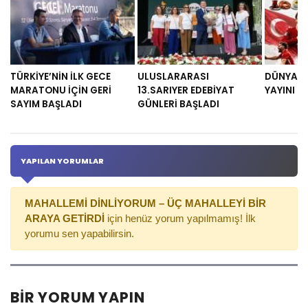
TÜRKİYE’NİN İLK GECE
ULUSLARARASI
DÜNYA K
MARATONU İÇİN GERİ
13.SARIYER EDEBİYAT
YAYINI
SAYIM BAŞLADI
GÜNLERİ BAŞLADI
YAPILAN YORUMLAR
MAHALLEMİ DİNLİYORUM – ÜÇ MAHALLEYİ BİR
ARAYA GETİRDİ
için henüz yorum yapılmamış! İlk
yorumu sen yapabilirsin.
BIR YORUM YAPIN