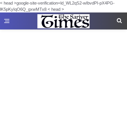
< head >google-site-verification=ld_WL2qS2-wIbvdPI-pX4PG-
lK5pKyIqO6Q_gxwMTx8 < head >