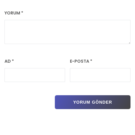
YORUM
*
AD
*
E-POSTA
*
Previous post:
Previous
KALBİNİZE KULAK VERİN!