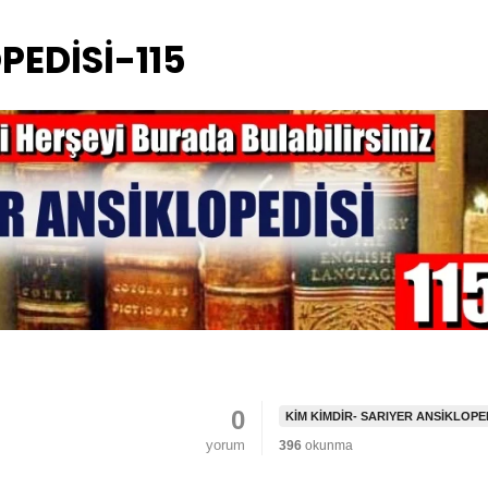
PEDİSİ-115
0
KIM KIMDIR- SARIYER ANSIKLOPE
yorum
396
okunma