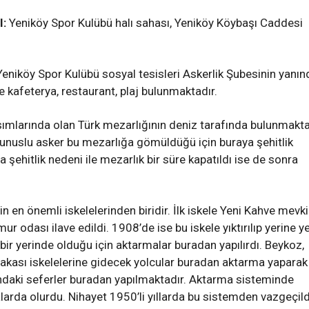
I:
Yeniköy Spor Kulübü halı sahası, Yeniköy Köybaşı Caddesi
Yeniköy Spor Kulübü sosyal tesisleri Askerlik Şubesinin yanın
de kafeterya, restaurant, plaj bulunmaktadır.
sımlarında olan Türk mezarlığının deniz tarafında bulunmakta
 Tunuslu asker bu mezarlığa gömüldüğü için buraya şehitlik
şehitlik nedeni ile mezarlık bir süre kapatıldı ise de sonra
TÜRKİYE’NİN İLK GECE
lık Kayıp Tarih -
MARATONU İÇİN GERİ SA
OLOZ MANSTIRI
BAŞLADI
in en önemli iskelelerinden biridir. İlk iskele Yeni Kahve mevki
 AY ÖNCE
ADMIN
1 AY ÖNCE
 odası ilave edildi. 1908’de ise bu iskele yıktırılıp yerine y
 bir yerinde olduğu için aktarmalar buradan yapılırdı. Beykoz,
akası iskelelerine gidecek yolcular buradan aktarma yaparak
ndaki seferler buradan yapılmaktadır. Aktarma sisteminde
larda olurdu. Nihayet 1950’li yıllarda bu sistemden vazgeçild