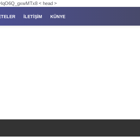
pKyIqO6Q_gxwMTx8 < head >
ETELER
İLETIŞIM
KÜNYE