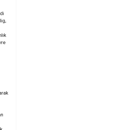
di
ig,
lık
vre
arak
an
ak