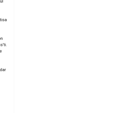
ul
tisa
en
s’ti.
e
adar