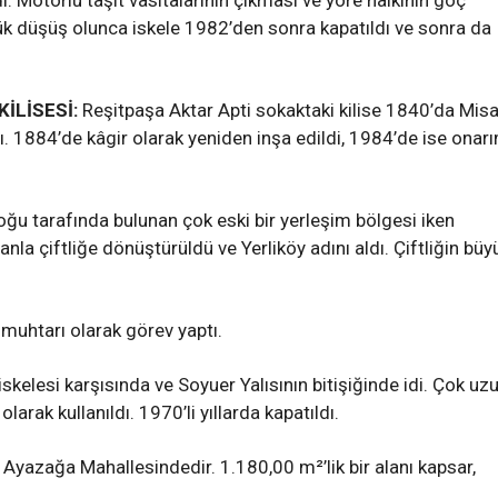
i. Motorlu taşıt vasıtalarının çıkması ve yöre halkının göç
k düşüş olunca iskele 1982’den sonra kapatıldı ve sonra da
İLİSESİ:
Reşitpaşa Aktar Apti sokaktaki kilise 1840’da Mis
ı. 1884’de kâgir olarak yeniden inşa edildi, 1984’de ise onar
ğu tarafında bulunan çok eski bir yerleşim bölgesi iken
anla çiftliğe dönüştürüldü ve Yerliköy adını aldı. Çiftliğin büy
uhtarı olarak görev yaptı.
iskelesi karşısında ve Soyuer Yalısının bitişiğinde idi. Çok uz
larak kullanıldı. 1970’li yıllarda kapatıldı.
Ayazağa Mahallesindedir. 1.180,00 m²’lik bir alanı kapsar,