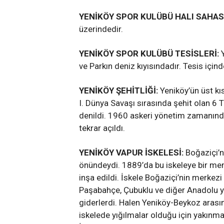
YENİKÖY SPOR KULÜBÜ HALI SAHAS
üzerindedir.
YENİKÖY SPOR KULÜBÜ TESİSLERİ:
ve Parkın deniz kıyısındadır. Tesis için
YENİKÖY ŞEHİTLİĞİ:
Yeniköy’ün üst kı
I. Dünya Savaşı sırasında şehit olan 6
denildi. 1960 askeri yönetim zamanında 
tekrar açıldı.
i
Sarıyer Bentler ve Kemerler –
2 Bin Yıl
Boğaziçi’nin Su Yolu Hikayesi
MAVRAM
YENİKÖY VAPUR İSKELESİ:
Boğaziçi’n
ADMIN
6 AY ÖNCE
ADMIN
6
önündeydi. 1889’da bu iskeleye bir memur
inşa edildi. İskele Boğaziçi’nin merkezi
Paşabahçe, Çubuklu ve diğer Anadolu y
giderlerdi. Halen Yeniköy-Beykoz arası
iskelede yığılmalar olduğu için yakınma