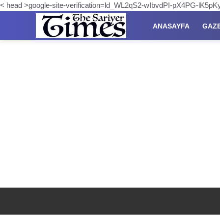
< head >google-site-verification=ld_WL2qS2-wIbvdPI-pX4PG-lK5
ANASAYFA
GAZ