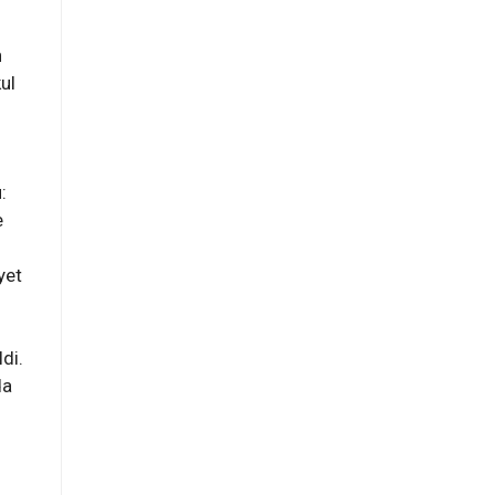
n
ul
:
e
yet
di.
da