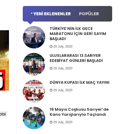
YENI EKLENENLER
POPÜLER
TÜRKİYE’NİN İLK GECE
MARATONU İÇİN GERİ SAYIM
BAŞLADI
29 July, 2020
ULUSLARARASI 13.SARIYER
EDEBİYAT GÜNLERİ BAŞLADI
29 July, 2020
DÜNYA KUPASI İLK MAÇ YAYINI
29 July, 2020
19 Mayıs Coşkusu Sarıyer’de
Kano Yarışlarıyla Taçlandı
DISI
29 July, 2020