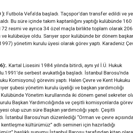
 ):
Futbola Vefa’da başladı. Taçspor’dan transfer edildi ve ye
ldı. Bu süre içinde takım kaptanlığını yaptığı kulübünde 160 l
72 resmi ve ayrıca 34 özel maçla birlikte toplam olarak 206
tı ve kulübeüye oldu. Sarıyer spor kulübünde bir dönem başkan
97) yönetim kurulu üyesi olarak görev yaptı. Karadeniz Çe
6):.
Kartal Lisesini 1984 yılında bitirdi, aynı yıl İ.Ü. Hukuk
u.1991’de serbest avukatlığa başladı. İstanbul Barosu’nda
kuku Komisyonu) görevini yaptı. Halen Çevre ve Kent Hukuku
rıyer şubesi yönetim kurulu üyeliği ve başkan yardımcılığı
r Kulübünde Yönetim kurullarında iki dönem genel sekreter ol
Kurulu Başkan Yardımcılığında ve çeşitli komisyonlarda görev
yesi olup uzun süre Başkan yardımcılığı yaptı. Çeşitli
dı. İstanbul Barosu’nun düzenlediği “Orman ve çevre açısınd
entleşme kültürümüz” adlı semineri için hazırladığı
üz” başlıklı sunumu İstanbul Barosu tarafından kitap olar