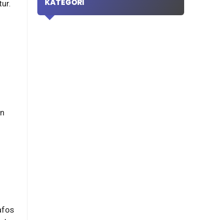
KATEGORI
ur.
an
afos