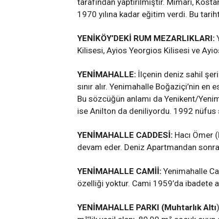
tarafından yaptırılmıştır. Mimarı, Kost
1970 yılına kadar eğitim verdi. Bu tarih
YENİKÖY’DEKİ RUM MEZARLIKLARI:
Kilisesi, Ayios Yeorgios Kilisesi ve Ay
YENİMAHALLE:
İlçenin deniz sahil şer
sınır alır. Yenimahalle Boğaziçi’nin en e
Bu sözcüğün anlamı da Yenikent/Yenim
ise Anilton da deniliyordu. 1992 nüfus
YENİMAHALLE CADDESİ:
Hacı Ömer (K
devam eder. Deniz Apartmandan sonra 
YENİMAHALLE CAMİİ:
Yenimahalle Ca
özelliği yoktur. Cami 1959’da ibadete aç
YENİMAHALLE PARKI (Muhtarlık Altı