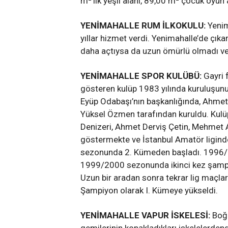
m²’lik yeşil alanı, 89,00 m² çocuk oyun
YENİMAHALLE RUM İLKOKULU:
Yenim
yıllar hizmet verdi. Yenimahalle’de çık
daha açtıysa da uzun ömürlü olmadı ve
YENİMAHALLE SPOR KULÜBÜ:
Gayri f
gösteren kulüp 1983 yılında kuruluşunu
Eyüp Odabaşı’nın başkanlığında, Ahmet
Yüksel Özmen tarafından kuruldu. Kulüp
Denizeri, Ahmet Derviş Çetin, Mehmet As
göstermekte ve İstanbul Amatör ligind
sezonunda 2. Kümeden başladı. 1996/
1999/2000 sezonunda ikinci kez şampiy
Uzun bir aradan sonra tekrar lig maçl
Şampiyon olarak I. Kümeye yükseldi.
YENİMAHALLE VAPUR İSKELESİ:
Boğa