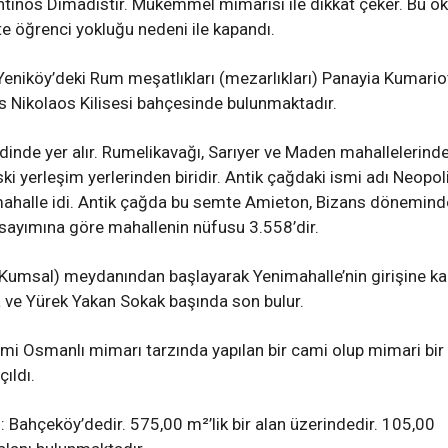
antinos Dimadistir. Mükemmel mimarisi ile dikkat çeker. Bu ok
te öğrenci yokluğu nedeni ile kapandı.
Yeniköy’deki Rum meşatlıkları (mezarlıkları) Panayia Kumario
ios Nikolaos Kilisesi bahçesinde bulunmaktadır.
idinde yer alır. Rumelikavağı, Sarıyer ve Maden mahallelerind
ski yerleşim yerlerinden biridir. Antik çağdaki ismi adı Neopoli
ahalle idi. Antik çağda bu semte Amieton, Bizans dönemind
 sayımına göre mahallenin nüfusu 3.558’dir.
umsal) meydanından başlayarak Yenimahalle’nin girişine k
ve Yürek Yakan Sokak başında son bulur.
mi Osmanlı mimarı tarzında yapılan bir cami olup mimari bir
ıldı.
): Bahçeköy’dedir. 575,00 m²’lik bir alan üzerindedir. 105,00