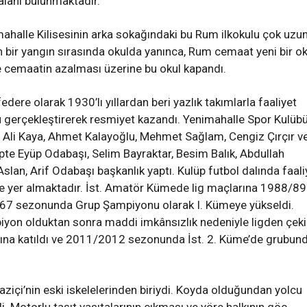
 alanı bulunmaktadır.
ahalle Kilisesinin arka sokağındaki bu Rum ilkokulu çok uzu
an bir yangın sırasında okulda yanınca, Rum cemaat yeni bir ok
 cemaatin azalması üzerine bu okul kapandı.
edere olarak 1930’lı yıllardan beri yazlık takımlarla faaliyet
 gerçekleştirerek resmiyet kazandı. Yenimahalle Spor Kulübü
 Ali Kaya, Ahmet Kalayoğlu, Mehmet Sağlam, Cengiz Çırçır v
te Eyüp Odabaşı, Selim Bayraktar, Besim Balık, Abdullah
lan, Arif Odabaşı başkanlık yaptı. Kulüp futbol dalında faali
e yer almaktadır. İst. Amatör Kümede lig maçlarına 1988/89
67 sezonunda Grup Şampiyonu olarak I. Kümeye yükseldi.
on olduktan sonra maddi imkânsızlık nedeniyle ligden çekil
arına katıldı ve 2011/2012 sezonunda İst. 2. Küme’de grubun
ziçi’nin eski iskelelerinden biriydi. Koyda olduğundan yolcu