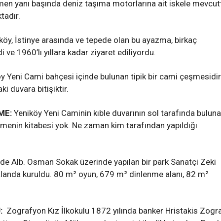
emen yanı başında deniz taşıma motorlarına ait iskele mevcutt
tadır.
köy, İstinye arasında ve tepede olan bu ayazma, birkaç
ve 1960’lı yıllara kadar ziyaret ediliyordu.
y Yeni Cami bahçesi içinde bulunan tipik bir cami çeşmesidir
i duvara bitişiktir.
ME:
Yeniköy Yeni Caminin kıble duvarının sol tarafında bulun
enin kitabesi yok. Ne zaman kim tarafından yapıldığı
de Alb. Osman Sokak üzerinde yapılan bir park Sanatçi Zeki
 alanda kuruldu. 80 m² oyun, 679 m² dinlenme alanı, 82 m²
:
Zografyon Kız İlkokulu 1872 yılında banker Hristakis Zogr