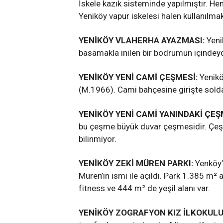
İskele kazık sisteminde yapılmıştır. H
Yeniköy vapur iskelesi halen kullanılmak
YENİKÖY VLAHERHA AYAZMASI:
Yeni
basamakla inilen bir bodrumun içindeydi 
YENİKÖY YENİ CAMİ ÇEŞMESİ:
Yenikö
(M.1966). Cami bahçesine girişte soldak
YENİKÖY YENİ CAMİ YANINDAKİ ÇEŞ
bu çeşme büyük duvar çeşmesidir. Çeşm
bilinmiyor.
YENİKÖY ZEKİ MÜREN PARKI:
Yenköy’
Müren’in ismi ile açıldı. Park 1.385 m²
fitness ve 444 m² de yeşil alanı var.
YENİKÖY ZOGRAFYON KIZ İLKOKULU