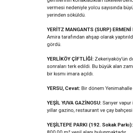
gemilerinin konakladıkları iskelelerdend
vermesi nedeniyle yolcu sayısında büyü
yerinden söküldü.
YERİTZ MANGANTS (SURP) ERMENİ K
Amira tarafından ahşap olarak yaptırıld
gördü.
YERLİKÖY ÇİFTLİĞİ:
Zekeriyaköy’ün do
sonraları terk edildi. Bu büyük alan zam
bir kısmı imara açıldı.
YERSU, Cevat:
Bir dönem Yenimahalle m
YEŞİL YUVA GAZİNOSU:
Sarıyer vapur 
yıllar gazino, restaurant ve çay bahçesi o
YEŞİLTEPE PARKI (192. Sokak Parkı):
800,00 m² yeşil alanı bulunmaktadır.