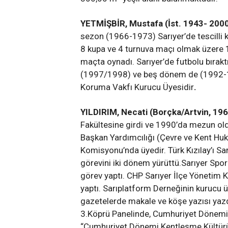
YETMİŞBİR, Mustafa (İst. 1943- 2000
sezon (1966-1973) Sarıyer’de tescilli ka
8 kupa ve 4 turnuva maçı olmak üzere 1
maçta oynadı. Sarıyer’de futbolu bırak
(1997/1998) ve beş dönem de (1992-19
Koruma Vakfı Kurucu Üyesidir
.
YILDIRIM, Necati (Borçka/Artvin, 196
Fakültesine girdi ve 1990’da mezun old
Başkan Yardımcılığı (Çevre ve Kent Hu
Komisyonu’nda üyedir. Türk Kızılay’ı Sa
görevini iki dönem yürüttü.Sarıyer Spo
görev yaptı. CHP Sarıyer İlçe Yönetim 
yaptı. Sarıplatform Derneğinin kurucu ü
gazetelerde makale ve köşe yazısı yaz
3.Köprü Panelinde, Cumhuriyet Dönemi k
“Cumhuriyet Dönemi Kentleşme Kültürüm