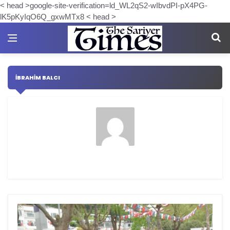
< head >google-site-verification=ld_WL2qS2-wIbvdPI-pX4PG-
lK5pKyIqO6Q_gxwMTx8 < head >
İBRAHIM BALCI