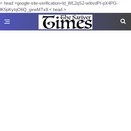
< head >google-site-verification=ld_WL2qS2-wIbvdPI-pX4PG-
lK5pKyIqO6Q_gxwMTx8 < head >