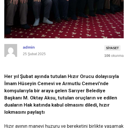
admin
SIYASET
25 Şubat 2025
106
okunma
Her yıl Şubat ayında
tutulan Hızır Orucu dolayısıyla
İmam Hüseyin
Cemevi
ve Armutlu
Cemevi’nde
komşularıyla bir araya gelen Sarıyer Belediye
Başkanı M. Oktay Aksu, tutulan oruçların
ve edilen
duaların
Hak katında kabul olmasını diledi
,
hızır
lokmasını paylaştı
Hızır ayının manevi huzuru ve bereketin
i birlikte yaşamak