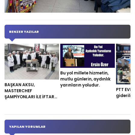
BENZER YAZILAR
Bu yol millete hizmetin,
mutlu günlerin, aydınlık
BAŞKAN AKSU,
yarınların yoludur.
PTT EVLER
MASTERCHEF
gideriliy
ŞAMPİYONLARI İLE İFTAR
YEMEĞİ HAZIRLADI
YAPILAN YORUMLAR