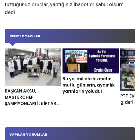
tuttuğunuz oruçlar, yaptığınız ibadetler kabul olsun”
dedi.
BENZER YAZILAR
Bu yol millete hizmetin,
mutlu günlerin, aydınlık
BAŞKAN AKSU,
yarınların yoludur.
PTT EVLER
MASTERCHEF
gideriliy
ŞAMPİYONLARI İLE İFTAR
YEMEĞİ HAZIRLADI
YAPILAN YORUMLAR