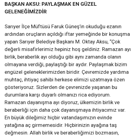
BAŞKAN AKSU: PAYLAŞMAK EN GÜZEL
GELENEĞİMİZDİR
Sarıyer İlçe Müftüsü Faruk Güneş’in okuduğu ezanın
ardından oruçların açıldığı iftar yemeğinde bir konuşma
yapan Sarıyer Belediye Başkanı M.
Oktay Aksu, “Çok
değerli misafirlerimiz hepiniz hoş geldiniz. Rama
zan ayı
birlik, beraberlik ayı olduğu gibi aynı zamanda
olanın
olmayana verdiği, paylaştığı bir aydır. Paylaşmak b
izim
en
güzel geleneklerimizden biridir.
Çevremizde yardıma
muhtaç, ihtiyaç sahibi herkese elimizi uzatmaya özen
gösteriyoruz. Sizlerden de çevrenizde yaşanan bu
durumlara karşı duyarlı olmanızı rica ediyorum.
Ramazan dayanışma ayı diyoruz, ülkemizin birlik ve
beraberliği için daha çok dayanışmaya ihtiyacımız var.
En büyük dileğimiz hiçbir vatandaşımızın evinde
yatağına aç girmemesidir. Hiçbiri
n
izin ayağına taş
değmesin. Allah birlik ve beraberliğimizi bozmasın,