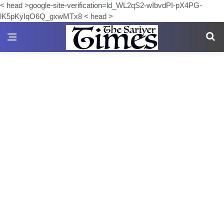
< head >google-site-verification=ld_WL2qS2-wIbvdPI-pX4PG-
lK5pKyIqO6Q_gxwMTx8 < head >