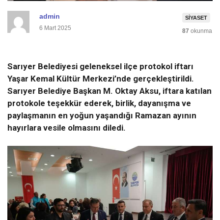
admin
SIYASET
6 Mart 2025
87
okunma
Sarıyer Bele
diyesi geleneksel
ilçe
protokol iftar
ı
Yaşar Kemal Kültür Merkezi’nde gerçekleştir
il
di.
Sarıyer Belediye Başkan M. Oktay Aksu, iftara katılan
protokole teşekkür ederek,
birlik
,
dayanışma ve
paylaşmanın
en yoğun yaşandığı Ramazan
ayının
hayırlara vesile
olmasını diledi.