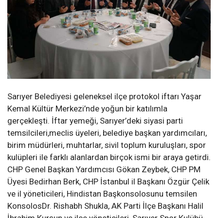
Sarıyer Belediyesi gelen
eksel
ilçe
protokol iftar
ı
Yaşar
Kemal K
ültür Merkezi’nde yoğun bir katılımla
gerçekleşti.
İftar yemeği,
Sarıyer’deki siyasi parti
temsilcileri,
meclis üyeleri,
belediye başkan yardımcıları,
birim müdürleri,
muhtarlar, sivil toplum
kuruluşları, spor
kulüpleri ile
farklı alanlarda
n birçok ismi bir araya getir
di.
CHP Genel Baş
kan Yardımcısı Gökan Zeybek,
CHP
PM
Üyesi Bedirhan Berk,
CHP
İ
stanbul il Başkanı Özgür Çelik
ve il yöneticileri,
Hindistan Başkonsolosunu
temsilen
Konsolos
Dr.
Rishabh
Shukla
,
AK Parti İlçe Başkanı Halil
İbrahim Kurşun ve ilçe yöneticileri, Sarıyer Spor Kulübü