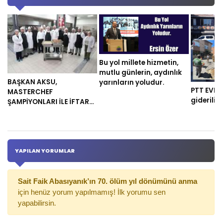
Bu yol millete hizmetin,
mutlu günlerin, aydınlık
BAŞKAN AKSU,
yarınların yoludur.
PTT EVLER
MASTERCHEF
gideriliy
ŞAMPİYONLARI İLE İFTAR
YEMEĞİ HAZIRLADI
YAPILAN YORUMLAR
Sait Faik Abasıyanık’ın 70. ölüm yıl dönümünü anma
için henüz yorum yapılmamış! İlk yorumu sen
yapabilirsin.