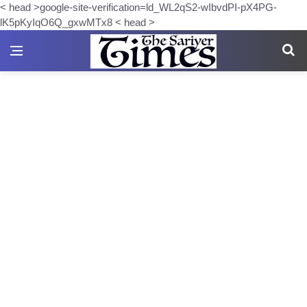
< head >google-site-verification=ld_WL2qS2-wIbvdPI-pX4PG-
lK5pKyIqO6Q_gxwMTx8 < head >