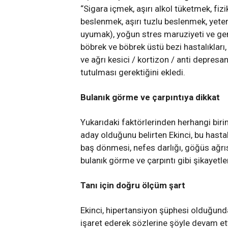
“Sigara içmek, aşırı alkol tüketmek, fi
beslenmek, aşırı tuzlu beslenmek, yet
uyumak), yoğun stres maruziyeti ve geneti
böbrek ve böbrek üstü bezi hastalıkları, 
ve ağrı kesici / kortizon / anti depresan
tutulması gerektiğini ekledi.
Bulanık görme ve çarpıntıya dikkat
Yukarıdaki faktörlerinden herhangi birin
aday olduğunu belirten Ekinci, bu hasta
baş dönmesi, nefes darlığı, göğüs ağrı
bulanık görme ve çarpıntı gibi şikayetler
Tanı için doğru ölçüm şart
Ekinci, hipertansiyon şüphesi olduğunda
işaret ederek sözlerine şöyle devam ett