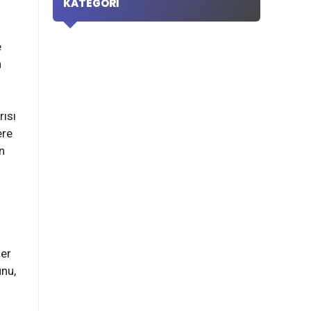
KATEGORI
e
n
rısı
ere
n
ğer
unu,