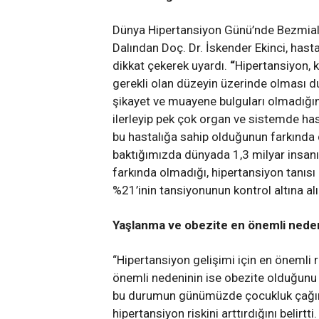
Dünya Hipertansiyon Günü’nde Bezmiale
Dalından Doç. Dr. İskender Ekinci, hasta
dikkat çekerek uyardı.
“
Hipertansiyon, 
gerekli olan düzeyin üzerinde olması du
şikayet ve muayene bulguları olmadığının
ilerleyip pek çok organ ve sistemde hasa
bu hastalığa sahip olduğunun farkında d
baktığımızda dünyada 1,3 milyar insanı
farkında olmadığı, hipertansiyon tanısı 
%21’inin tansiyonunun kontrol altına al
Yaşlanma ve obezite en önemli nede
“Hipertansiyon gelişimi için en önemli r
önemli nedeninin ise obezite olduğunu s
bu durumun günümüzde çocukluk çağınd
hipertansiyon riskini arttırdığını belirtt