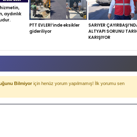
 hizmetin,
n, aydınlık
ludur.
PTT EVLERİ’inde eksikler
SARIYER ÇAYIRBAŞI’ND
gideriliyor
ALTYAPI SORUNU TARİ
KARIŞIYOR
duğunu Bilmiyor
için henüz yorum yapılmamış! İlk yorumu sen