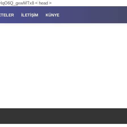
pKyIqO6Q_gxwMTx8 < head >
ETELER
İLETIŞIM
KÜNYE