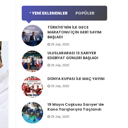
YENI EKLENENLER
POPÜLER
TÜRKİYE’NİN İLK GECE
MARATONU İÇİN GERİ SAYIM
BAŞLADI
29 July, 2020
ULUSLARARASI 13.SARIYER
EDEBİYAT GÜNLERİ BAŞLADI
29 July, 2020
DÜNYA KUPASI İLK MAÇ YAYINI
29 July, 2020
19 Mayıs Coşkusu Sarıyer’de
Kano Yarışlarıyla Taçlandı
29 July, 2020