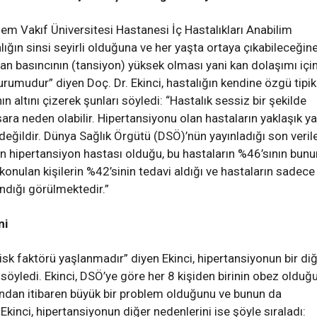
m Vakıf Üniversitesi Hastanesi İç Hastalıkları Anabilim
lığın sinsi seyirli olduğuna ve her yaşta ortaya çıkabileceğin
kan basıncının (tansiyon) yüksek olması yani kan dolaşımı içi
rumudur” diyen Doç. Dr. Ekinci, hastalığın kendine özgü tipik
 altını çizerek şunları söyledi: “Hastalık sessiz bir şekilde
ra neden olabilir. Hipertansiyonu olan hastaların yaklaşık ya
eğildir. Dünya Sağlık Örgütü (DSÖ)’nün yayınladığı son veril
n hipertansiyon hastası olduğu, bu hastaların %46’sının bunu
konulan kişilerin %42’sinin tedavi aldığı ve hastaların sadece
ındığı görülmektedir.”
ni
isk faktörü yaşlanmadır” diyen Ekinci, hipertansiyonun bir di
öyledi. Ekinci, DSÖ’ye göre her 8 kişiden birinin obez olduğ
an itibaren büyük bir problem olduğunu ve bunun da
i. Ekinci, hipertansiyonun diğer nedenlerini ise şöyle sıraladı: