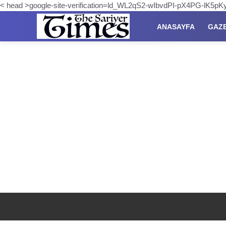
< head >google-site-verification=ld_WL2qS2-wIbvdPI-pX4PG-lK5
ANASAYFA
GAZ