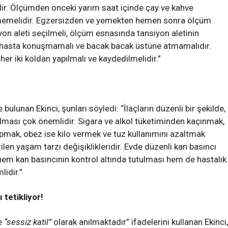
ir. Ölçümden önceki yarım saat içinde çay ve kahve
ilmemelidir. Egzersizden ve yemekten hemen sonra ölçüm
on aleti seçilmeli, ölçüm esnasında tansiyon aletinin
 hasta konuşmamalı ve bacak bacak üstüne atmamalıdır.
her iki koldan yapılmalı ve kaydedilmelidir.”
 bulunan Ekinci, şunları söyledi: “İlaçların düzenli bir şekilde,
lması çok önemlidir. Sigara ve alkol tüketiminden kaçınmak,
apmak, obez ise kilo vermek ve tuz kullanımını azaltmak
ilen yaşam tarzı değişiklikleridir. Evde düzenli kan basıncı
 hem kan basıncının kontrol altında tutulması hem de hastalık
lidir.”
 tetikliyor!
le
“sessiz katil”
olarak anılmaktadır” ifadelerini kullanan Ekinci,