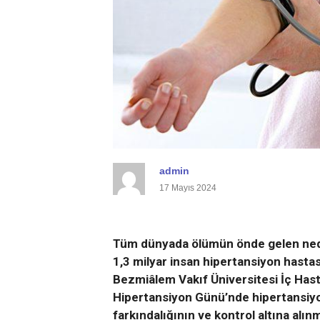
admin
17 Mayıs 2024
i
Sarıyer Bentler ve Kemerler –
2 Bin Yıl
Boğaziçi’nin Su Yolu Hikayesi
MAVRAM
ADMIN
6 AY ÖNCE
ADMIN
6
Tüm dünyada ölümün önde gelen neden
1,3 milyar insan hipertansiyon hastas
Bezmiâlem Vakıf Üniversitesi İç Hasta
Hipertansiyon Günü’nde hipertansiyon
farkındalığının ve kontrol altına alı