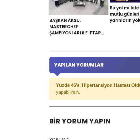
Bu yol millete
mutlu günleri
yarınların yo
BAŞKAN AKSU,
MASTERCHEF
ŞAMPİYONLARI İLE İFTAR
YEMEĞİ HAZIRLADI
YAPILAN YORUMLAR
Yüzde 46’sı Hipertansiyon Hastası Ol
yapabilirsin.
BIR YORUM YAPIN
YORUM
*