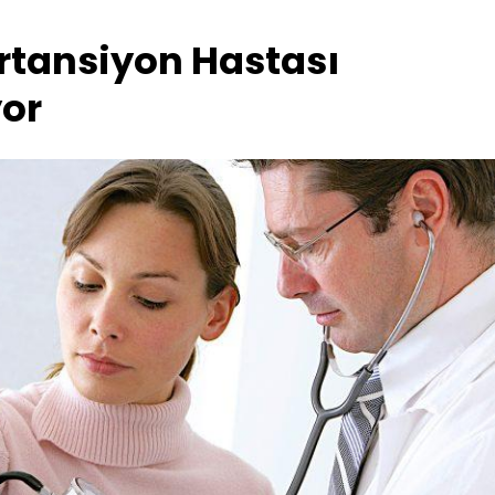
rtansiyon Hastası
or