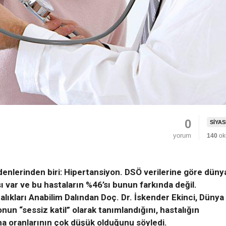
0
SIYA
TÜRKİYE’NİN İLK GECE
yorum
140
ok
lık Kayıp Tarih -
MARATONU İÇİN GERİ SA
OLOZ MANSTIRI
BAŞLADI
 AY ÖNCE
ADMIN
1 AY ÖNCE
lerinden biri: Hipertansiyon. DSÖ verilerine göre düny
ı var ve bu hastaların %46’sı bunun farkında değil.
lıkları Anabilim Dalından Doç. Dr. İskender Ekinci, Dünya
un “sessiz katil” olarak tanımlandığını, hastalığın
nma oranlarının çok düşük olduğunu söyledi.