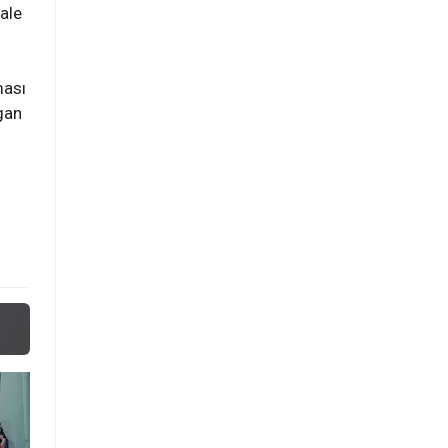
ale
ması
ogan