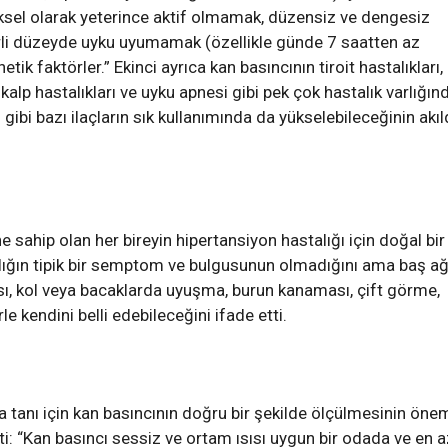
ziksel olarak yeterince aktif olmamak, düzensiz ve dengesiz
erli düzeyde uyku uyumamak (özellikle günde 7 saatten az
k faktörler.” Ekinci ayrıca kan basıncının tiroit hastalıkları,
kalp hastalıkları ve uyku apnesi gibi pek çok hastalık varlığın
 gibi bazı ilaçların sık kullanımında da yükselebileceğinin akı
e sahip olan her bireyin hipertansiyon hastalığı için doğal bir
lığın tipik bir semptom ve bulgusunun olmadığını ama baş ağr
sı, kol veya bacaklarda uyuşma, burun kanaması, çift görme,
le kendini belli edebileceğini ifade etti.
 tanı için kan basıncının doğru bir şekilde ölçülmesinin öne
i: “Kan basıncı sessiz ve ortam ısısı uygun bir odada ve en a