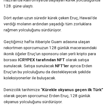
Haziran’da Kaliforniya’da başlayan kürek yolculuğunda
128. güne ulaştı.
Dört aydan uzun süredir kürek çeken Eruç, Hawaii’de
verdiği molanın ardından yaşadığı tüm zorluklara
rağmen yolculuğunu sürdürüyor.
Geçtiğimiz hafta itibariyle Guam adasına ulaşan
rekortmen sporcumuzun 128 günlük macerasındaki
ikonik öğeler Eruç’un sponsoru olan yerli kripto para
borsası
ICRYPEX tarafından NFT
olarak satışa
sunulacak. Satışa sunulacak
NFT’ler
ayrıca Erden
Eruç’un bu yolculuğunu da destekleyecek şekilde
koleksiyonerler ile buluşacak.
Denizcilik tarihimize “
Kürekle okyanus geçen ilk Türk”
olarak geçen sporcumuz Erden Eruç, 128 günlük
okyanus yolculuğunu sürdürüyor.