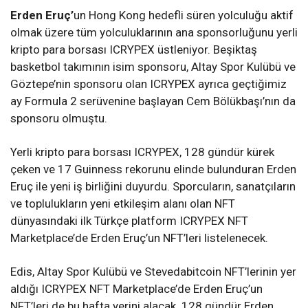
Erden Eruç’
un Hong Kong hedefli süren yolculuğu aktif
olmak üzere tüm yolculuklarının ana sponsorluğunu yerli
kripto para borsası ICRYPEX üstleniyor. Beşiktaş
basketbol takımının isim sponsoru, Altay Spor Kulübü ve
Göztepe’nin sponsoru olan ICRYPEX ayrıca geçtiğimiz
ay Formula 2 serüvenine başlayan Cem Bölükbaşı’nın da
sponsoru olmuştu.
Yerli kripto para borsası ICRYPEX, 128 gündür kürek
çeken ve 17 Guinness rekorunu elinde bulunduran Erden
Eruç ile yeni iş birliğini duyurdu. Sporcuların, sanatçıların
ve toplulukların yeni etkileşim alanı olan NFT
dünyasındaki ilk Türkçe platform ICRYPEX NFT
Marketplace’de Erden Eruç’un NFT’leri listelenecek.
Edis, Altay Spor Kulübü ve Stevedabitcoin NFT’lerinin yer
aldığı ICRYPEX NFT Marketplace’de Erden Eruç’un
NFT’leri de bu hafta yerini alacak. 128 gündür Erden