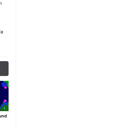
n
da
mund