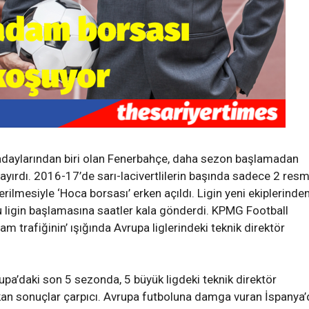
adaylarından biri olan Fenerbahçe, daha sezon başlamadan
TÜRKİYE’NİN İLK GECE
rı ayırdı. 2016-17’de sarı-lacivertlilerin başında sadece 2 resm
lık Kayıp Tarih -
MARATONU İÇİN GERİ SA
ilmesiyle ‘Hoca borsası’ erken açıldı. Ligin yeni ekiplerinde
OLOZ MANSTIRI
BAŞLADI
 ligin başlamasına saatler kala gönderdi. KPMG Football
 AY ÖNCE
ADMIN
1 AY ÖNCE
am trafiğinin’ ışığında Avrupa liglerindeki teknik direktör
a’daki son 5 sezonda, 5 büyük ligdeki teknik direktör
çıkan sonuçlar çarpıcı. Avrupa futboluna damga vuran İspanya