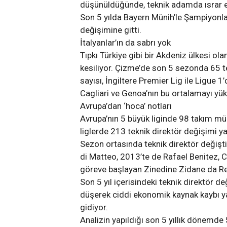
düşünüldüğünde, teknik adamda ısrar et
Son 5 yılda Bayern Münih’le Şampiyonlar
değişimine gitti.
İtalyanlar’ın da sabrı yok
Tıpkı Türkiye gibi bir Akdeniz ülkesi ola
kesiliyor. Çizme’de son 5 sezonda 65 te
sayısı, İngiltere Premier Lig ile Ligue 
Cagliari ve Genoa’nın bu ortalamayı yüks
Avrupa’dan ‘hoca’ notları
Avrupa’nın 5 büyük liginde 98 takım müc
liglerde 213 teknik direktör değişimi y
Sezon ortasında teknik direktör değişti
di Matteo, 2013’te de Rafael Benitez, 
göreve başlayan Zinedine Zidane da Re
Son 5 yıl içerisindeki teknik direktör d
düşerek ciddi ekonomik kaynak kaybı ya
gidiyor.
Analizin yapıldığı son 5 yıllık dönemd