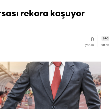
sası rekora koşuyor
0
SPO
yorum
90
ok