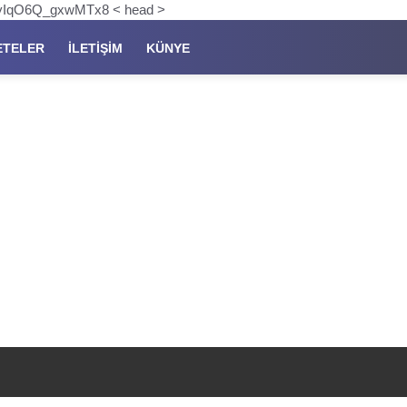
pKyIqO6Q_gxwMTx8 < head >
ETELER
İLETIŞIM
KÜNYE