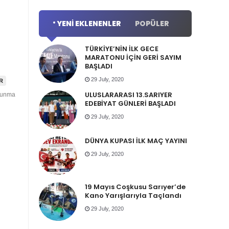
YENI EKLENENLER
POPÜLER
TÜRKİYE’NİN İLK GECE
MARATONU İÇİN GERİ SAYIM
BAŞLADI
29 July, 2020
R
ULUSLARARASI 13.SARIYER
unma
EDEBİYAT GÜNLERİ BAŞLADI
29 July, 2020
DÜNYA KUPASI İLK MAÇ YAYINI
29 July, 2020
19 Mayıs Coşkusu Sarıyer’de
Kano Yarışlarıyla Taçlandı
29 July, 2020