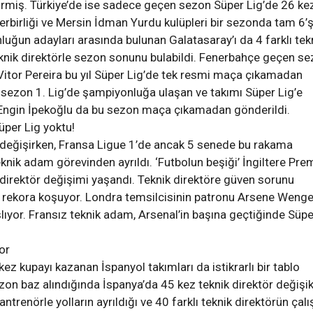
irmiş. Türkiye’de ise sadece geçen sezon Süper Lig’de 26 ke
erbirliği ve Mersin İdman Yurdu kulüpleri bir sezonda tam 6’
onluğun adayları arasında bulunan Galatasaray’ı da 4 farklı tek
teknik direktörle sezon sonunu bulabildi. Fenerbahçe geçen s
 Vitor Pereira bu yıl Süper Lig’de tek resmi maça çıkamadan
sezon 1. Lig’de şampiyonluğa ulaşan ve takımı Süper Lig’e
 Engin İpekoğlu da bu sezon maça çıkamadan gönderildi.
üper Lig yoktu!
 değişirken, Fransa Ligue 1’de ancak 5 senede bu rakama
knik adam görevinden ayrıldı. ‘Futbolun beşiği’ İngiltere Pre
direktör değişimi yaşandı. Teknik direktöre güven sorunu
 rekora koşuyor. Londra temsilcisinin patronu Arsene Wenge
lıyor. Fransız teknik adam, Arsenal’in başına geçtiğinde Süpe
or
z kupayı kazanan İspanyol takımları da istikrarlı bir tablo
zon baz alındığında İspanya’da 45 kez teknik direktör değişik
ntrenörle yolların ayrıldığı ve 40 farklı teknik direktörün çalı