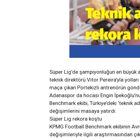
Süper Lig’de şampiyonluğun en büyük 
teknik direktörü Vitor Pereira’yla yolla
i
Sarıyer Bentler ve Kemerler –
2 Bin Yıl
maça çıkan Portekizli antrenörün gönder
Boğaziçi’nin Su Yolu Hikayesi
MAVRAM
Adanaspor da hocası Engin İpekoğlu’nu
ADMIN
6 AY ÖNCE
ADMIN
6
Benchmark ekibi, Türkiye’deki ‘teknik ad
değişimlerini masaya yatırdı.
Süper Lig rekora koştu
KPMG Football Benchmark ekibinin Avrup
değişimleriyle ilgili araştırmasından 