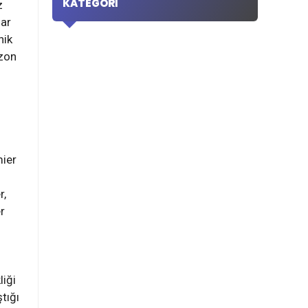
KATEGORI
z
şar
nik
ezon
mier
r,
r
liği
ştığı