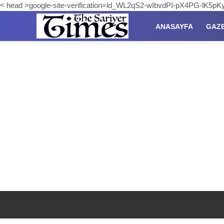
< head >google-site-verification=ld_WL2qS2-wIbvdPI-pX4PG-lK5
ANASAYFA
GAZ