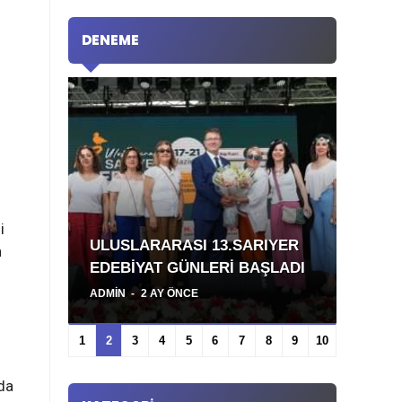
DENEME
i
YIM
ULUSLARARASI 13.SARIYER
DÜN
n
EDEBİYAT GÜNLERİ BAŞLADI
YAYI
ADMIN
2 AY ÖNCE
ADMI
’da