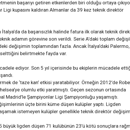
menin başarıyı getiren etkenlerden biri olduğu ortaya çıkıyo
 Ligi kupasını kaldıran Almanlar da 39 kez teknik direktör
n İtalya’da da başarısızlık halinde fatura ilk olarak teknik dire
knik adamın görevine son verildi. Serie A’daki toplam değişik
1’deki değişimin toplamından fazla. Ancak İtalya’daki Palermo,
elttiğini belirtmekte fayda var.
adele ediyor. Son 5 yıl içerisinde bu ekiplerin mücadele etti
aşandı.
rmek de ‘taze kan’ etkisi yaratabiliyor. Örneğin 2012’de Robe
Chelsea’ye olumlu etki yaratmıştı. Geçen sezonun ortasında
al Madrid’le Şampiyonlar Ligi Şampiyonluğu yaşamıştı.
eğişimlerinin üçte birini küme düşen kulüpler yaptı. Ligden
şamak istemeyen kulüpler genellikle teknik direktör değişi
e 5 büyük ligden düşen 71 kulübünün 23’ü kötü sonuçlara rağ