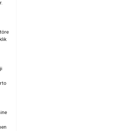
r.
ktöre
lik
ği
rto
mine
men