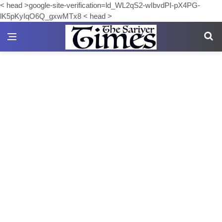
< head >google-site-verification=ld_WL2qS2-wIbvdPI-pX4PG-
lK5pKyIqO6Q_gxwMTx8 < head >