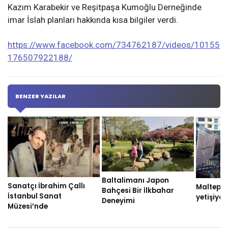
Kazım Karabekir ve Reşitpaşa Kumoğlu Derneğinde
imar İslah planları hakkında kısa bilgiler verdi.
https://www.facebook.com/734762187/videos/10155
176507922188/
BENZER YAZILAR
Baltalimanı Japon
Sanatçı İbrahim Çallı
Maltepe 
Bahçesi Bir İlkbahar
İstanbul Sanat
yetişiyor
Deneyimi
Müzesi’nde