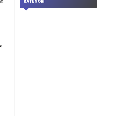
KATEGORI
adı
a
ne