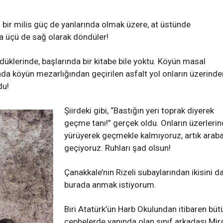
n bir milis güç de yanlarında olmak üzere, at üstünde
ra üçü de sağ olarak döndüler!
üklerinde, başlarında bir kitabe bile yoktu. Köyün masal
da köyün mezarlığından geçirilen asfalt yol onların üzerinde
du!
Şiirdeki gibi, “Bastığın yeri toprak diyerek
geçme tanı!” gerçek oldu. Onların üzerleri
yürüyerek geçmekle kalmıyoruz, artık arab
geçiyoruz. Ruhları şad olsun!
Çanakkale’nin Rizeli subaylarından ikisini d
burada anmak istiyorum.
Biri Atatürk’ün Harb Okulundan itibaren büt
cephelerde yanında olan sınıf arkadaşı Mir