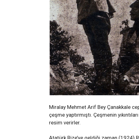
Miralay Mehmet Arif Bey Çanakkale cephe
çeşme yaptırmıştı. Çeşmenin yıkıntılar
resim verirler.
Atatürk Rize’ye geldiği zaman (1924) Ri