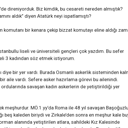
de direniyorduk. Biz kimdik, bu cesareti nereden almıştık?
mını aldık” diyen Atatürk neyi ispatlamıştı?
an komutanı bir kenara çekip bizzat komutayı eline aldığı za
nbullu liseli ve üniversiteli gençleri çok yazdım. Bu sefer
eli 3 kadından söz etmek istiyorum.
TÜRKİYE’NİN İLK GECE
diye bir yer vardı. Burada Osmanlı askerlik sisteminden ka
lık Kayıp Tarih -
MARATONU İÇİN GERİ SA
ir aile vardı. Sefere asker hazırlama görevi bu ailenindi.
OLOZ MANSTIRI
BAŞLADI
rdularında savaşan kadın askerlerin de yetiştirildiği yer
 AY ÖNCE
ADMIN
1 AY ÖNCE
 pek meşhurdur. MÖ.1.yy’da Roma ile 48 yıl savaşan Başoğuzl
ğı beş kaleden biriydi ve Zirkale’den sonra en meşhur kale bu
rman alanında yetiştirilen atlara, sahildeki Kız Kalesinde