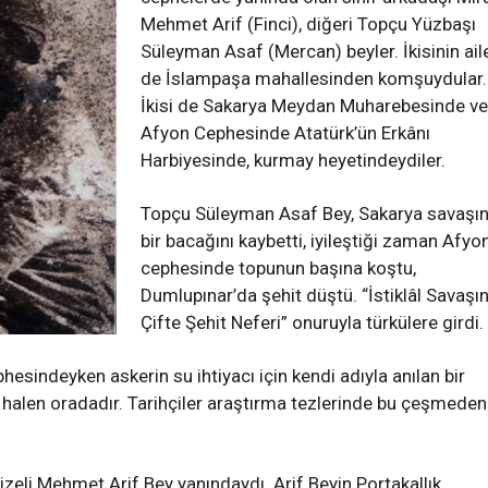
Mehmet Arif (Finci), diğeri Topçu Yüzbaşı
Süleyman Asaf (Mercan) beyler. İkisinin ail
de İslampaşa mahallesinden komşuydular.
İkisi de Sakarya Meydan Muharebesinde ve
Afyon Cephesinde Atatürk’ün Erkânı
Harbiyesinde, kurmay heyetindeydiler.
Topçu Süleyman Asaf Bey, Sakarya savaşı
bir bacağını kaybetti, iyileştiği zaman Afyo
cephesinde topunun başına koştu,
Dumlupınar’da şehit düştü. “İstiklâl Savaşın
Çifte Şehit Neferi” onuruyla türkülere girdi.
sindeyken askerin su ihtiyacı için kendi adıyla anılan bir
ı halen oradadır. Tarihçiler araştırma tezlerinde bu çeşmeden
zeli Mehmet Arif Bey yanındaydı. Arif Beyin Portakallık