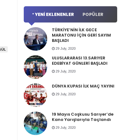
YENI EKLENENLER
POPÜLER
TÜRKİYE’NİN İLK GECE
MARATONU İÇİN GERİ SAYIM
BAŞLADI
29 July, 2020
GÜL
ULUSLARARASI 13.SARIYER
EDEBİYAT GÜNLERİ BAŞLADI
29 July, 2020
DÜNYA KUPASI İLK MAÇ YAYINI
29 July, 2020
19 Mayıs Coşkusu Sarıyer’de
Kano Yarışlarıyla Taçlandı
29 July, 2020