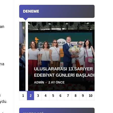
DENEME
man
lma
YIM
ULUSLARARASI 13.SARIYER
DÜN
EDEBİYAT GÜNLERİ BAŞLADI
YAYI
ADMIN
2 AY ÖNCE
ADMI
u
ydu.