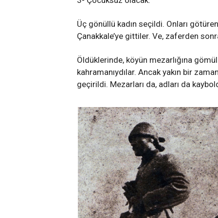
3- Çocuksuz olacak.
Üç gönüllü kadın seçildi. Onları götüre
Çanakkale’ye gittiler. Ve, zaferden son
Öldüklerinde, köyün mezarlığına gömüld
kahramanıydılar. Ancak yakın bir zaman
geçirildi. Mezarları da, adları da kaybol