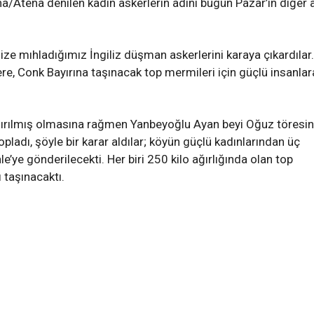
a/Atena denilen kadın askerlerin adını bugün Pazar’ın diğer 
ze mıhladığımız İngiliz düşman askerlerini karaya çıkardılar.
e, Conk Bayırına taşınacak top mermileri için güçlü insanlar
dırılmış olmasına rağmen Yanbeyoğlu Ayan beyi Oğuz töresi
opladı, şöyle bir karar aldılar; köyün güçlü kadınlarından üç
ye gönderilecekti. Her biri 250 kilo ağırlığında olan top
ı taşınacaktı.