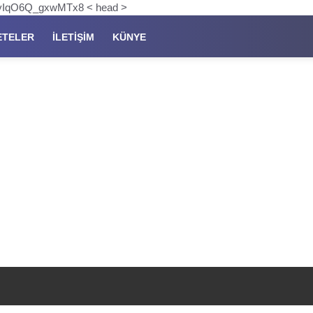
pKyIqO6Q_gxwMTx8 < head >
ETELER
İLETIŞIM
KÜNYE