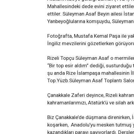
Mahallesindeki dede evini ziyaret ettil
ettiler. Süleyman Asaf Beyin ailesi İs
Yanbeyoğlularına komşuydu, Süleyman As
Fotoğrafta, Mustafa Kemal Paşa ile ya
İngiliz mevzilerini gözetlerken görüyor
Rizeli Topçu Süleyman Asaf o mermiler
“Bir top esir aldım” dediği, susturduğu
şu anda Rize İslampaşa mahallesinin İ
Top.Yüzb.Süleyman Asaf Toplantı Salo
Çanakkale Zaferi deyince, Rizeli kah
kahramanlarımızı, Atatürk’ü ve silah ark
Biz Çanakkale’de düşmana direnirken, İ
koşarken, Anadolu’yu mesken tutmuş yab
kazandıkları parayı sayıyorlardı. Dersler