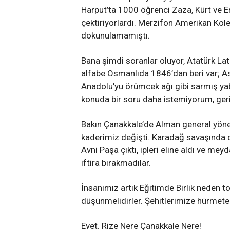
Harput’ta 1000 öğrenci Zaza, Kürt ve Er
çektiriyorlardı. Merzifon Amerikan Kole
dokunulamamıştı.
Bana şimdi soranlar oluyor, Atatürk Lati
alfabe Osmanlıda 1846’dan beri var; As
Anadolu’yu örümcek ağı gibi sarmış yaba
konuda bir soru daha istemiyorum, geri 
Bakın Çanakkale’de Alman general yönetiy
kaderimiz değişti. Karadağ savaşında da
Avni Paşa çıktı, ipleri eline aldı ve mey
iftira bırakmadılar.
İnsanımız artık Eğitimde Birlik neden to
düşünmelidirler. Şehitlerimize hürmeten
Evet. Rize Nere Çanakkale Nere!