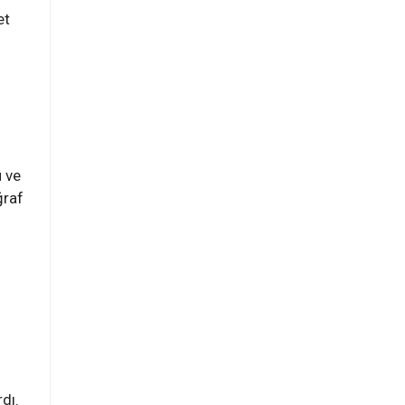
et
 ve
ğraf
rdı.