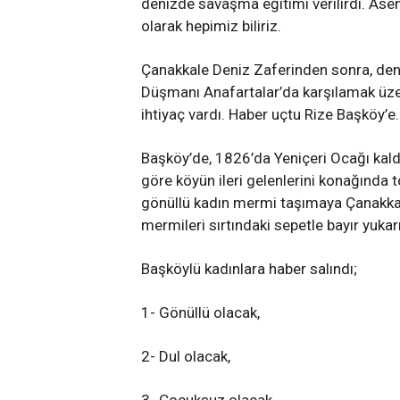
denizde savaşma eğitimi verilirdi. Asen
olarak hepimiz biliriz.
Çanakkale Deniz Zaferinden sonra, deni
Düşmanı Anafartalar’da karşılamak üzer
ihtiyaç vardı. Haber uçtu Rize Başköy’e.
Başköy’de, 1826’da Yeniçeri Ocağı kal
göre köyün ileri gelenlerini konağında t
gönüllü kadın mermi taşımaya Çanakkale’
mermileri sırtındaki sepetle bayır yukar
Başköylü kadınlara haber salındı;
1- Gönüllü olacak,
2- Dul olacak,