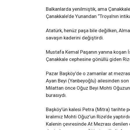
Balkanlarda yenilmiştik, ama Çanakkale’
Çanakkale’de Yunandan “Troya’nın intika
Atatürk, henüz paşa bile değilken, Alm
savaşın kaderini değiştirdi.
Mustafa Kemal Paşanın yanına koşan İsta
Çanakkale cephesine gönüllü giden Riz
Pazar Başköy’de o zamanlar at mezrası 
i
Sarıyer Bentler ve Kemerler –
2 Bin Yıl
Ayan Beyi (Yanbeyoğlu) ailesinden son b
Boğaziçi’nin Su Yolu Hikayesi
MAVRAM
Milattan önce Oğuz Beyi Mohti Oğuzun o
burasıydı.
ADMIN
6 AY ÖNCE
ADMIN
6
Başköy’ün kalesi Petra (Mitra) tarihte
kralımız Mohti Oğuz’un Rize’de yaptırdı
Kalenin çevresinde At Mezrası denilen o