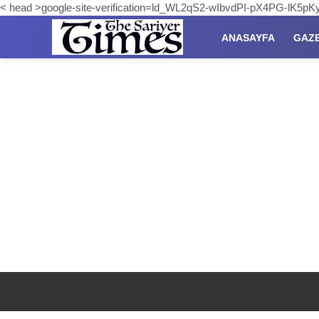
< head >google-site-verification=ld_WL2qS2-wIbvdPI-pX4PG-lK5
ANASAYFA
GAZ