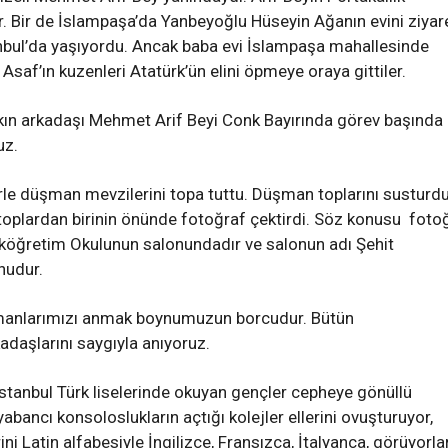
er. Bir de İslampaşa’da Yanbeyoğlu Hüseyin Ağanın evini ziyar
tanbul’da yaşıyordu. Ancak baba evi İslampaşa mahallesinde
af’ın kuzenleri Atatürk’ün elini öpmeye oraya gittiler.
kın arkadaşı Mehmet Arif Beyi Conk Bayırında görev başında
uz.
le düşman mevzilerini topa tuttu. Düşman toplarını susturdu
 toplardan birinin önünde fotoğraf çektirdi. Söz konusu foto
lköğretim Okulunun salonundadır ve salonun adı Şehit
nudur.
ramanlarımızı anmak boynumuzun borcudur. Bütün
adaşlarını saygıyla anıyoruz.
stanbul Türk liselerinde okuyan gençler cepheye gönüllü
ancı konsoloslukların açtığı kolejler ellerini ovuşturuyor,
ini Latin alfabesiyle İngilizce, Fransızca, İtalyanca, görüyorla