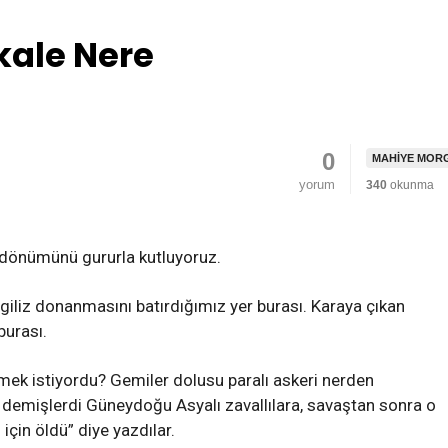
kale Nere
0
MAHIYE MOR
yorum
340
okunma
önümünü gururla kutluyoruz.
giliz donanmasını batırdığımız yer burası. Karaya çıkan
burası.
mek istiyordu? Gemiler dolusu paralı askeri nerden
demişlerdi Güneydoğu Asyalı zavallılara, savaştan sonra o
için öldü” diye yazdılar.