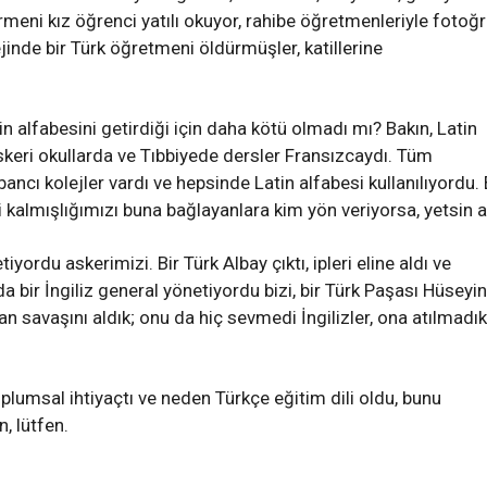
meni kız öğrenci yatılı okuyor, rahibe öğretmenleriyle fotoğ
jinde bir Türk öğretmeni öldürmüşler, katillerine
n alfabesini getirdiği için daha kötü olmadı mı? Bakın, Latin
keri okullarda ve Tıbbiyede dersler Fransızcaydı. Tüm
ncı kolejler vardı ve hepsinde Latin alfabesi kullanılıyordu.
kalmışlığımızı buna bağlayanlara kim yön veriyorsa, yetsin ar
ordu askerimizi. Bir Türk Albay çıktı, ipleri eline aldı ve
 bir İngiliz general yönetiyordu bizi, bir Türk Paşası Hüseyin
dan savaşını aldık; onu da hiç sevmedi İngilizler, ona atılmadık
plumsal ihtiyaçtı ve neden Türkçe eğitim dili oldu, bunu
, lütfen.