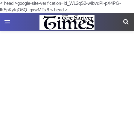
< head >google-site-verification=ld_WL2qS2-wIbvdPI-pX4PG-
lK5pKyIqO6Q_gxwMTx8 < head >