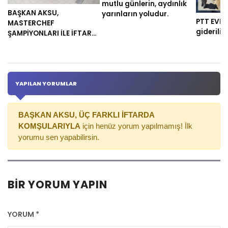
mutlu günlerin, aydınlık
BAŞKAN AKSU,
yarınların yoludur.
PTT EVLER
MASTERCHEF
gideriliy
ŞAMPİYONLARI İLE İFTAR
YEMEĞİ HAZIRLADI
YAPILAN YORUMLAR
BAŞKAN AKSU, ÜÇ FARKLI İFTARDA
KOMŞULARIYLA
için henüz yorum yapılmamış! İlk
yorumu sen yapabilirsin.
BIR YORUM YAPIN
YORUM
*