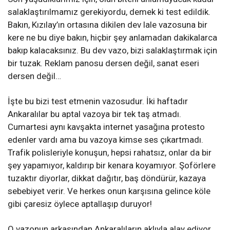
salaklaştırılmamız gerekiyordu, demek ki test edildik.
Bakın, Kızılay’ın ortasına dikilen dev lale vazosuna bir
kere ne bu diye bakın, hiçbir şey anlamadan dakikalarca
bakıp kalacaksınız. Bu dev vazo, bizi salaklaştırmak için
bir tuzak. Reklam panosu dersen değil, sanat eseri
dersen değil…
İşte bu bizi test etmenin vazosudur. İki haftadır
Ankaralılar bu aptal vazoya bir tek taş atmadı.
Cumartesi aynı kavşakta internet yasağına protesto
edenler vardı ama bu vazoya kimse ses çıkartmadı.
Trafik polisleriyle konuşun, hepsi rahatsız, onlar da bir
şey yapamıyor, kaldırıp bir kenara koyamıyor. Şoförlere
tuzaktır diyorlar, dikkat dağıtır, baş döndürür, kazaya
sebebiyet verir. Ve herkes onun karşısına gelince köle
gibi çaresiz öylece aptallaşıp duruyor!
O vazonun arkasından Ankaralıların aklıyla alay ediyor