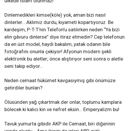
ülkede İslam olunmaz!
Dinlemedikleri kimse(köle) yok, aman bizi nasıl
dinlerler… Aklımız durdu, kıyameti kopartıyoruz. Be
kardeşim, P-T-T’nin Telefon’u satılırken neden “Ya bizi
elin gâvuru dinlerse” diye itiraz etmedin? Cep telefonun
da en üst model, haydi bakalım, yatak odanın bile
fotoğrafını onunla çekiyor! Afyonun modern şekli
elektronik bu aletler; önce alıştırıyor seni sonra o aletle
seni takip ediyor…
Neden cemaat hükümet kavgasıymış gibi önümüze
getirdiler bunları?
Ölüsünden yağ çıkartmak der onlar, toplumu kamplara
bölecek ki kalıcı kin ve nefret eksin… Emperyalizm bu!
Tavuk yumurta gibidir AKP ile Cemaat, biri diğerinin