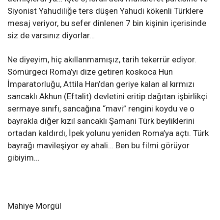
Siyonist Yahudiliğe ters düşen Yahudi kökenli Türklere
mesaj veriyor, bu sefer dinlenen 7 bin kişinin içerisinde
siz de varsınız diyorlar…
Ne diyeyim, hiç akıllanmamışız, tarih tekerrür ediyor.
Sömürgeci Roma’yı dize getiren koskoca Hun
İmparatorluğu, Attila Han’dan geriye kalan al kırmızı
sancaklı Akhun (Eftalit) devletini eritip dağıtan işbirlikçi
sermaye sınıfı, sancağına “mavi” rengini koydu ve o
bayrakla diğer kızıl sancaklı Şamani Türk beyliklerini
ortadan kaldırdı, İpek yolunu yeniden Roma’ya açtı. Türk
bayrağı mavileşiyor ey ahali… Ben bu filmi görüyor
gibiyim…
Mahiye Morgül