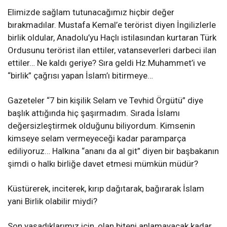
Elimizde sağlam tutunacağımız hiçbir değer
bırakmadılar. Mustafa Kemal’e terörist diyen İngilizlerle
birlik oldular, Anadolu’yu Haçlı istilasından kurtaran Türk
Ordusunu terörist ilan ettiler, vatanseverleri darbeci ilan
ettiler… Ne kaldı geriye? Sıra geldi Hz.Muhammet’i ve
“birlik” çağrısı yapan İslam’ı bitirmeye…
Gazeteler “7 bin kişilik Selam ve Tevhid Örgütü” diye
başlık attığında hiç şaşırmadım. Sırada İslamı
değersizleştirmek olduğunu biliyordum. Kimsenin
kimseye selam vermeyeceği kadar paramparça
ediliyoruz… Halkına “ananı da al git” diyen bir başbakanın
şimdi o halkı birliğe davet etmesi mümkün müdür?
Küstürerek, inciterek, kırıp dağıtarak, bağırarak İslam
yani Birlik olabilir miydi?
Son yaşadıklarımız için, olan biteni anlamayacak kadar