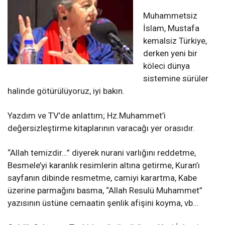
Muhammetsiz
İslam, Mustafa
kemalsiz Türkiye,
derken yeni bir
köleci dünya
sistemine sürüler
halinde götürülüyoruz, iyi bakın.
Yazdım ve TV’de anlattım; Hz.Muhammet’i
değersizleştirme kitaplarının varacağı yer orasıdır.
“Allah temizdir…” diyerek nurani varlığını reddetme,
Besmele’yi karanlık resimlerin altına getirme, Kuran’ı
sayfanın dibinde resmetme, camiyi karartma, Kabe
üzerine parmağını basma, “Allah Resulü Muhammet”
yazısının üstüne cemaatin şenlik afişini koyma, vb…