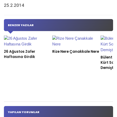
25.2.2014
BENZER YAZILAR
26 Ağustos Zafer
Rize Nere Çanakkale Nere
Haftasına Girdik
Bülent Ec
Kürt Sor
Demişti
YAPILAN YORUMLAR