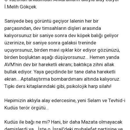
İ.Melih Gökçek.
Saniyede beş görüntü geçiyor lalenin her bir
parçasından, dev timsahların dişleri arasında
kalıyorsunuz bir saniye sonra dev köpek balığı geliyor
üzerinize, bir saniye sonra galaksi treninde
uçuyorsunuz, birden mavi ışıklar kör ediyor gözünüzü,
birden boşluktan aşağı düşüyorsunuz… Hemen yanda
AVM’nin dev bir hareketli ekranı; baktıkça zihni allak
bullak ediyor. Yaya geçidinde bir tane daha hareketli
ekran… Aptallaştırma bombardımanı altında kalıyoruz.
Tıpkı ders kitaplarındaki gibi, psikolojik harp silahı!
Hepimizin aklıyla alay edercesine, yeni Selam ve Tevhid-i
Kudüs terör örgütü…
Kudüs ile bağı ne mi? Hani, bir daha Mazata olmayacak
demişlerdi ya… İşte o, İsrail’deki muhalefet partisine ve