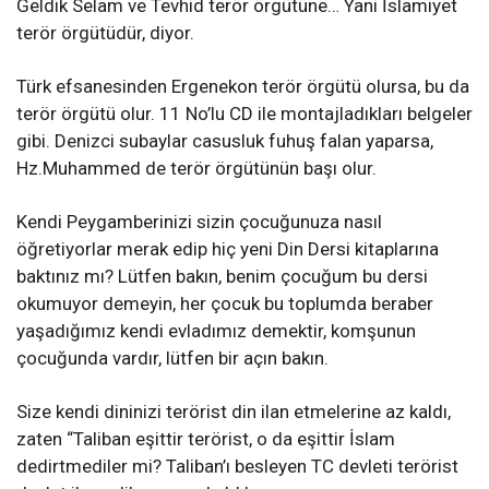
Geldik Selam ve Tevhid terör örgütüne… Yani İslamiyet
terör örgütüdür, diyor.
Türk efsanesinden Ergenekon terör örgütü olursa, bu da
terör örgütü olur. 11 No’lu CD ile montajladıkları belgeler
gibi. Denizci subaylar casusluk fuhuş falan yaparsa,
Hz.Muhammed de terör örgütünün başı olur.
Kendi Peygamberinizi sizin çocuğunuza nasıl
öğretiyorlar merak edip hiç yeni Din Dersi kitaplarına
baktınız mı? Lütfen bakın, benim çocuğum bu dersi
okumuyor demeyin, her çocuk bu toplumda beraber
yaşadığımız kendi evladımız demektir, komşunun
çocuğunda vardır, lütfen bir açın bakın.
Size kendi dininizi terörist din ilan etmelerine az kaldı,
zaten “Taliban eşittir terörist, o da eşittir İslam
dedirtmediler mi? Taliban’ı besleyen TC devleti terörist