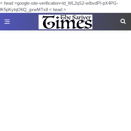
< head >google-site-verification=ld_WL2qS2-wIbvdPI-pX4PG-
lK5pKyIqO6Q_gxwMTx8 < head >