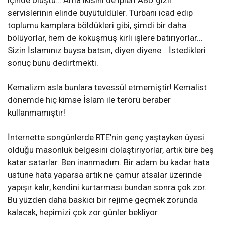
içinde oluştu… Ama ikisini de ipleri ABD gizli
servislerinin elinde büyütüldüler. Türbanı icad edip
toplumu kamplara böldükleri gibi, şimdi bir daha
bölüyorlar, hem de kokuşmuş kirli işlere batırıyorlar…
Sizin İslamınız buysa batsın, diyen diyene… İstedikleri
sonuç bunu dedirtmekti.
Kemalizm asla bunlara tevessül etmemiştir! Kemalist
dönemde hiç kimse İslam ile terörü beraber
kullanmamıştır!
İnternette songünlerde RTE’nin genç yaştayken üyesi
olduğu masonluk belgesini dolaştırıyorlar, artık bire beş
katar satarlar. Ben inanmadım. Bir adam bu kadar hata
üstüne hata yaparsa artık ne çamur atsalar üzerinde
yapışır kalır, kendini kurtarması bundan sonra çok zor.
Bu yüzden daha baskıcı bir rejime geçmek zorunda
kalacak, hepimizi çok zor günler bekliyor.