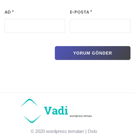
AD
*
E-POSTA
*
Previous post:
Previous
MEDENİYETE GİTMENİN YOLU
Next post:
Next
Filleri gördünüz mü..
© 2020
wordpress temaları
| Oslo