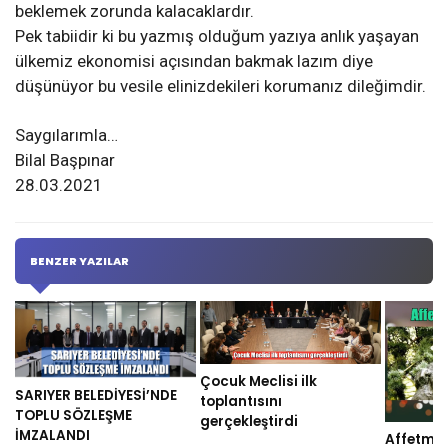
beklemek zorunda kalacaklardır.
Pek tabiidir ki bu yazmış olduğum yazıya anlık yaşayan
ülkemiz ekonomisi açısından bakmak lazım diye
düşünüyor bu vesile elinizdekileri korumanız dileğimdir.
Saygılarımla…
Bilal Başpınar
28.03.2021
BENZER YAZILAR
Çocuk Meclisi ilk
SARIYER BELEDİYESİ’NDE
toplantısını
TOPLU SÖZLEŞME
gerçekleştirdi
İMZALANDI
Affetme