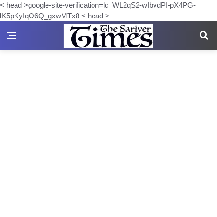
< head >google-site-verification=ld_WL2qS2-wIbvdPI-pX4PG-
lK5pKyIqO6Q_gxwMTx8 < head >