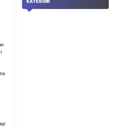
KATEGORI
an
m
ına
ayı