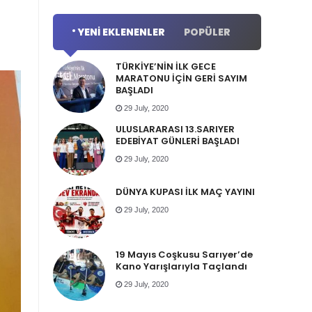
YENI EKLENENLER
POPÜLER
TÜRKİYE’NİN İLK GECE
MARATONU İÇİN GERİ SAYIM
BAŞLADI
29 July, 2020
ULUSLARARASI 13.SARIYER
EDEBİYAT GÜNLERİ BAŞLADI
29 July, 2020
DÜNYA KUPASI İLK MAÇ YAYINI
29 July, 2020
19 Mayıs Coşkusu Sarıyer’de
Kano Yarışlarıyla Taçlandı
29 July, 2020