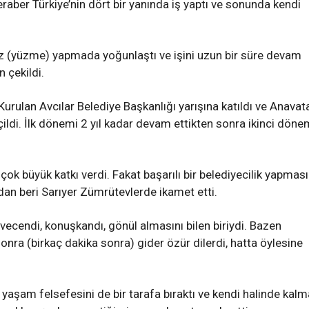
e beraber Türkiye’nin dört bir yanında iş yaptı ve sonunda kendi
uz (yüzme) yapmada yoğunlaştı ve işini uzun bir süre devam
n çekildi.
rulan Avcılar Belediye Başkanlığı yarışına katıldı ve Anavat
ildi. İlk dönemi 2 yıl kadar devam ettikten sonra ikinci döne
 çok büyük katkı verdi. Fakat başarılı bir belediyecilik yapmas
dan beri Sarıyer Zümrütevlerde ikamet etti.
ecendi, konuşkandı, gönül almasını bilen biriydi. Bazen
nra (birkaç dakika sonra) gider özür dilerdi, hatta öylesine
yaşam felsefesini de bir tarafa bıraktı ve kendi halinde kalm