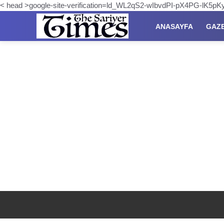
< head >google-site-verification=ld_WL2qS2-wIbvdPI-pX4PG-lK5
ANASAYFA
GAZ