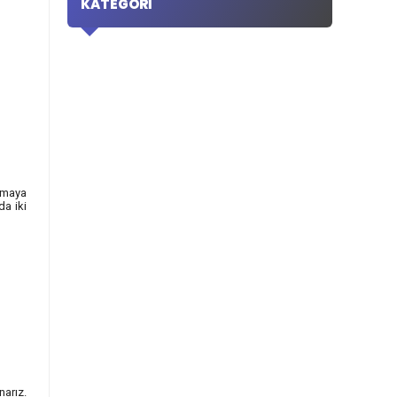
KATEGORI
rmaya
da iki
narız.