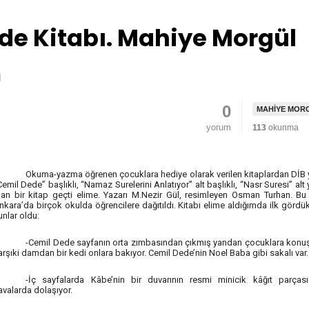
de Kitabı. Mahiye Morgül
0
MAHIYE MOR
yorum
113
okunma
Okuma-yazma öğrenen çocuklara hediye olarak verilen kitaplardan DİB 
Cemil Dede” başlıklı, “Namaz Surelerini Anlatıyor” alt başlıklı, “Nasr Suresi” alt 
lan bir kitap geçti elime. Yazarı M.Nezir Gül, resimleyen Osman Turhan. Bu
nkara’da birçok okulda öğrencilere dağıtıldı. Kitabı elime aldığımda ilk gördü
unlar oldu:
-Cemil Dede sayfanın orta zımbasından çıkmış yandan çocuklara konuş
arşıki damdan bir kedi onlara bakıyor. Cemil Dede’nin Noel Baba gibi sakalı var.
-İç sayfalarda Kâbe’nin bir duvarının resmi minicik kâğıt parçası
avalarda dolaşıyor.