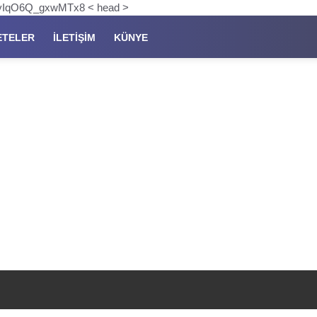
pKyIqO6Q_gxwMTx8 < head >
ETELER
İLETIŞIM
KÜNYE