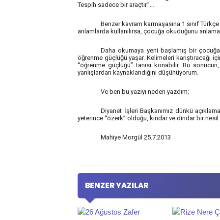
Tespih sadece bir araçtır.”…
Benzer kavram karmaşasına 1.sınıf Türkçe k
anlamlarda kullanılırsa, çocuğa okuduğunu anlama 
Daha okumaya yeni başlamış bir çocuğa, 
öğrenme güçlüğü yaşar. Kelimeleri karıştıracağı i
“öğrenme güçlüğü” tanısı konabilir. Bu sonucun,
yanlışlardan kaynaklandığını düşünüyorum.
Ve ben bu yazıyı neden yazdım:
Diyanet İşleri Başkanımız dünkü açıklamas
yeterince “özerk” olduğu, kindar ve dindar bir nesi
Mahiye Morgül 25.7.2013
BENZER YAZILAR