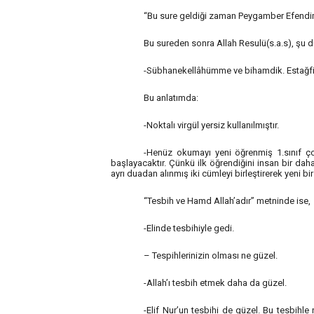
“Bu sure geldiği zaman Peygamber Efendimiz
Bu sureden sonra Allah Resulü(s.a.s), şu d
-Sübhanekellâhümme ve bihamdik. Estağfiru
Bu anlatımda:
-Noktalı virgül yersiz kullanılmıştır.
-Henüz okumayı yeni öğrenmiş 1.sınıf ço
başlayacaktır. Çünkü ilk öğrendiğini insan bir dah
ayrı duadan alınmış iki cümleyi birleştirerek yeni bi
“Tesbih ve Hamd Allah’adır” metninde ise, “
-Elinde tesbihiyle gedi.
– Tespihlerinizin olması ne güzel.
-Allah’ı tesbih etmek daha da güzel.
-Elif Nur’un tesbihi de güzel. Bu tesbihl