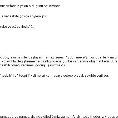
; vefatının yakın olduğunu belirtmiştir.
ua ve tesbihi çokça söylemiştir:
ke ve etûbu ileyk.” (…)
cuğu, aynı isimle başlayan namaz suresi “Sübhaneke”yi bu dua ile karıştı
a kolaylıkla değiştirememe özelliğindedir, çünkü şartlanma oluşmaktadır. Bura
r tesbih örneği verilmesi çocuğu şaşırtmaktır.
tesbih” ile “ tespih” kelimeleri karmaşaya sebep olacak şekilde veriliyor:
e namazda ve namaz dışında dilediğimiz zaman Allah’ı tesbih eder, zikreder, a