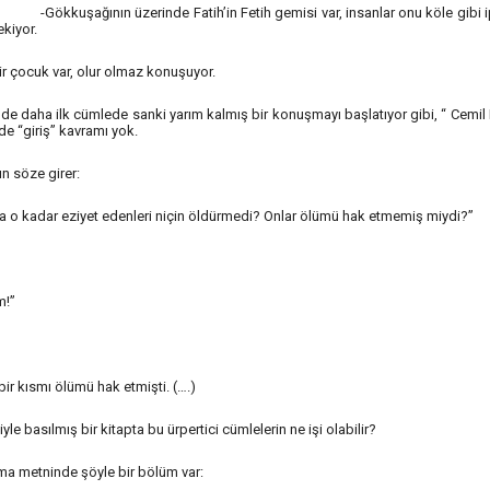
-Gökkuşağının üzerinde Fatih’in Fetih gemisi var, insanlar onu köle gibi i
ekiyor.
ir çocuk var, olur olmaz konuşuyor.
nde daha ilk cümlede sanki yarım kalmış bir konuşmayı başlatıyor gibi, “ Cemi
de “giriş” kavramı yok.
n söze girer:
a o kadar eziyet edenleri niçin öldürmedi? Onlar ölümü hak etmemiş miydi?”
TÜRKİYE’NİN İLK GECE
lık Kayıp Tarih -
MARATONU İÇİN GERİ SA
m!”
OLOZ MANSTIRI
BAŞLADI
 AY ÖNCE
ADMIN
1 AY ÖNCE
bir kısmı ölümü hak etmişti. (….)
 basılmış bir kitapta bu ürpertici cümlelerin ne işi olabilir?
uma metninde şöyle bir bölüm var: