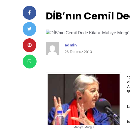
DİB’nın Cemil De
admin
26 Temmuz 2013
“
o
A
ş
k
h
Mahiye Morgül