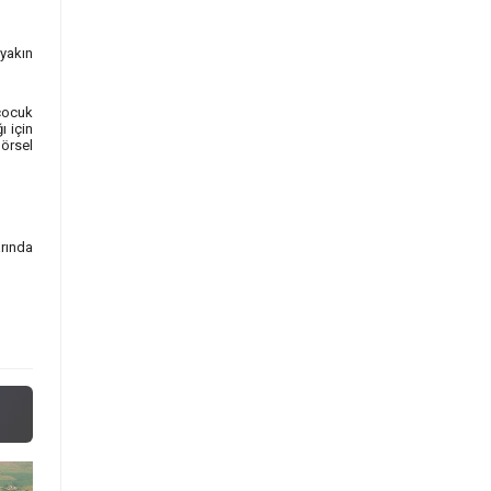
 yakın
çocuk
ı için
örsel
arında