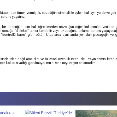
itabından örnek vermiştik; sözcüğün isim hali ile eylem hali aynı yerde ve çok
sorunu yaşatırız.
bir sözcüğün isim hali öğretilmeden sözcüğün diğer kullanımları verilirse 
çin çocuğa “disleksi” tanısı konabilir veya okuduğunu anlama sorunu yaşayacağ
 “kontrollü kaos” gibi, bütün kitaplarda aynı anda yer alan pedagojik ve g
ında idari değil ama dini ve bilimsel özerklik istedi de… Yayınlanmış kitapl
l için kolları sıvadığı görülmüyor mu? Daha neyi istiyor anlamadım.