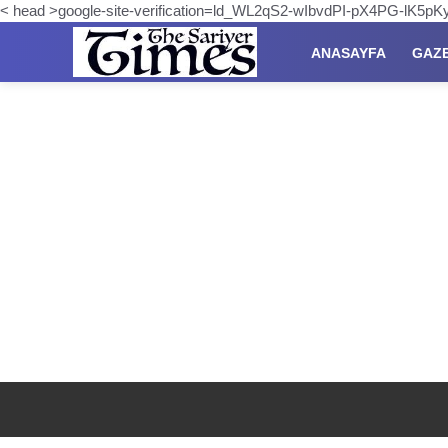
< head >google-site-verification=ld_WL2qS2-wIbvdPI-pX4PG-lK5
ANASAYFA
GAZ