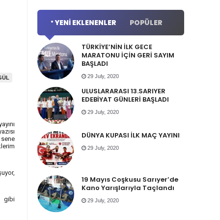
YENI EKLENENLER
POPÜLER
TÜRKİYE’NİN İLK GECE
MARATONU İÇİN GERİ SAYIM
BAŞLADI
29 July, 2020
GÜL
ULUSLARARASI 13.SARIYER
EDEBİYAT GÜNLERİ BAŞLADI
29 July, 2020
yayını
yazısı
DÜNYA KUPASI İLK MAÇ YAYINI
 sene
klerim
29 July, 2020
uyor,
19 Mayıs Coşkusu Sarıyer’de
Kano Yarışlarıyla Taçlandı
 gibi
29 July, 2020