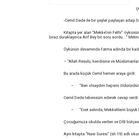
ç
-Cemil Dede ile bir şeyler paylaşan adaşı b
Kitapta yer alan “Mekke’nin Fethi” öyküsü
biraz duraklayınca Arif Bey bir soru sordu:…” Metin
Öykünün devamında Fatma adında bir kadı
– “Allah Resulü, kendisine ve Müslümanlar
Bu arada küçük Cemil hemen araya girdi:
i
Sarıyer Bentler ve Kemerler –
2 Bin Yıl
–
“Ben olsaydım hepsini öldürürdü
Boğaziçi’nin Su Yolu Hikayesi
MAVRAM
Cemil Dede tebessüm ederek cevap verdi:
ADMIN
6 AY ÖNCE
ADMIN
6
–
“Evet aslında, Mekkelilerin büyük 
Çocuğumuza okulda verilen ve DİB bütçesiyle
Aynı kitapta “Nasr Suresi” (sh.19) adlı ok