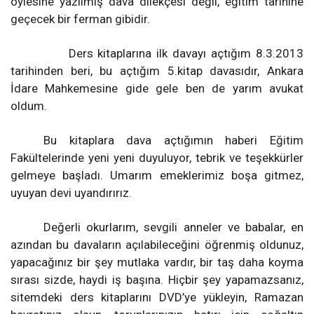
öylesine yazılmış dava dilekçesi değil, eğitim tarihine
geçecek bir ferman gibidir.
Ders kitaplarına ilk davayı açtığım 8.3.2013
tarihinden beri, bu açtığım 5.kitap davasıdır, Ankara
İdare Mahkemesine gide gele ben de yarım avukat
oldum.
Bu kitaplara dava açtığımın haberi Eğitim
Fakültelerinde yeni yeni duyuluyor, tebrik ve teşekkürler
gelmeye başladı. Umarım emeklerimiz boşa gitmez,
uyuyan devi uyandırırız.
Değerli okurlarım, sevgili anneler ve babalar, en
azından bu davaların açılabileceğini öğrenmiş oldunuz,
yapacağınız bir şey mutlaka vardır, bir taş daha koyma
sırası sizde, haydi iş başına. Hiçbir şey yapamazsanız,
sitemdeki ders kitaplarını DVD’ye yükleyin, Ramazan