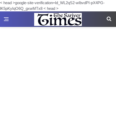
< head >google-site-verification=ld_WL2qS2-wIbvdPI-pX4PG-
lK5pKyIqO6Q_gxwMTx8 < head >