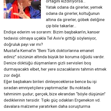
ortağını kızdırıyorsa…
Yatak odana da girerler, yemek
odana da girerler, koltuğunun
altına da girerler, göbek deliğine
çip bile takarlar…
​Endişe ederim ve sorarım: Bizim başbakan’ın, kanser
tedavisi olmaya uçakla Tel Aviv’e gittiği söyleniyor,
doğruluk payı var mı?
Mustafa Kemal’in “Beni Türk doktorlarına emanet
ediniz” sözünün altında büyük bir koruma öğüdü vardır.
Denize döktüğü düşmanların gizli servisleri boş
durmayacaktı elbet, her yere sızacaklarını tahmin etmek
zor değil.
Eğer başbakanı birileri dinleyeceklerse bence bu işi
sıradan emniyetçilere yaptırmazlar. Bu noktada
tahminim şudur; gerçek, bize ekrandan “böyle düşünün”
dediklerinin tersidir. Tıpkı güç odakları Ergenekon vd.
davalara malzeme yaratırken daha soruşturma