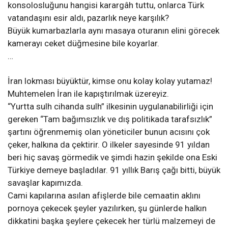
konsolosluğunu hangisi karargâh tuttu, onlarca Türk
vatandaşını esir aldı, pazarlık neye karşılık?
Büyük kumarbazlarla aynı masaya oturanın elini görecek
kamerayı ceket düğmesine bile koyarlar.
…
İran lokması büyüktür, kimse onu kolay kolay yutamaz!
Muhtemelen İran ile kapıştırılmak üzereyiz.
“Yurtta sulh cihanda sulh” ilkesinin uygulanabilirliği için
gereken “Tam bağımsızlık ve dış politikada tarafsızlık”
şartını öğrenmemiş olan yöneticiler bunun acısını çok
çeker, halkına da çektirir. O ilkeler sayesinde 91 yıldan
beri hiç savaş görmedik ve şimdi hazin şekilde ona Eski
Türkiye demeye başladılar. 91 yıllık Barış çağı bitti, büyük
savaşlar kapımızda.
Cami kapılarına asılan afişlerde bile cemaatin aklını
pornoya çekecek şeyler yazılırken, şu günlerde halkın
dikkatini başka şeylere çekecek her türlü malzemeyi de