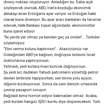
direnç noktası oluşturuyor. Anladığım bu. Daha açık
söyleyecek olursak, ABD, İran’a koyduğu ekonomik
ablukayı kıran Erdoğan’a ayar veriyor ve Erdoğan haklı
olarak buna direniyor. Bu ayar aracı bankaları da tarumar
edecek, Halk Bankası topun ağzındadır, ekonomistler
buna işaret ediyor.
“İki yerde yar olmaz ya benden geç ya ondan”… Türküler
söylemişsiz.
“Elini verme kolunu kaptırırsın”… Atasözümüz var.
Göbeğinden ABD’ye bağlısın, doğruysa tedavini İsrail
doktorlarına yaptırıyorsun…
Yetmedi, yedi kızlara mavi boncuk dağıtıyorsun…
Şu yedi kız dedikleri Yahudi patronların yönettiği petrol
devleri birbiriyle tepişiyorken, sen birine yolu açıyor,
diğerini kızdırıyorsun. Sonra da seni denizin ortasında
çevirip pasaport soruyor.
Bağdadi kime hizmet ediyor bakmadan olmaz. Acaba,
yedi kızdan hangisi IŞİD’i kurdu diye düşüneceksin. Türk