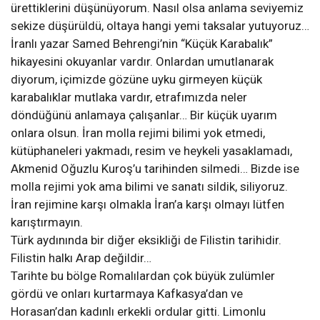
ürettiklerini düşünüyorum. Nasıl olsa anlama seviyemiz
sekize düşürüldü, oltaya hangi yemi taksalar yutuyoruz…
İranlı yazar Samed Behrengi’nin “Küçük Karabalık”
hikayesini okuyanlar vardır. Onlardan umutlanarak
diyorum, içimizde gözüne uyku girmeyen küçük
karabalıklar mutlaka vardır, etrafımızda neler
döndüğünü anlamaya çalışanlar… Bir küçük uyarım
onlara olsun. İran molla rejimi bilimi yok etmedi,
kütüphaneleri yakmadı, resim ve heykeli yasaklamadı,
Akmenid Oğuzlu Kuroş’u tarihinden silmedi… Bizde ise
molla rejimi yok ama bilimi ve sanatı sildik, siliyoruz.
İran rejimine karşı olmakla İran’a karşı olmayı lütfen
karıştırmayın.
Türk aydınında bir diğer eksikliği de Filistin tarihidir.
Filistin halkı Arap değildir…
Tarihte bu bölge Romalılardan çok büyük zulümler
gördü ve onları kurtarmaya Kafkasya’dan ve
Horasan’dan kadınlı erkekli ordular gitti. Limonlu