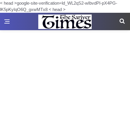
< head >google-site-verification=ld_WL2qS2-wIbvdPI-pX4PG-
lK5pKyIqO6Q_gxwMTx8 < head >