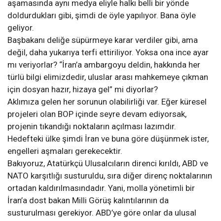
aşamasında aynı medya eliyle halkı belli bir yönde
doldurdukları gibi, şimdi de öyle yapılıyor. Bana öyle
geliyor.
Başbakanı deliğe süpürmeye karar verdiler gibi, ama
değil, daha yukarıya terfi ettiriliyor. Yoksa ona ince ayar
mı veriyorlar? “İran’a ambargoyu deldin, hakkında her
türlü bilgi elimizdedir, uluslar arası mahkemeye çıkman
için dosyan hazır, hizaya gel” mi diyorlar?
Aklımıza gelen her sorunun olabilirliği var. Eğer küresel
projeleri olan BOP içinde seyre devam ediyorsak,
projenin tıkandığı noktaların açılması lazımdır.
Hedefteki ülke şimdi İran ve buna göre düşünmek ister,
engelleri aşmaları gerekecektir.
Bakıyoruz, Atatürkçü Ulusalcıların direnci kırıldı, ABD ve
NATO karşıtlığı susturuldu, sıra diğer direnç noktalarının
ortadan kaldırılmasındadır. Yani, molla yönetimli bir
İran’a dost bakan Milli Görüş kalıntılarının da
susturulması gerekiyor. ABD’ye göre onlar da ulusal