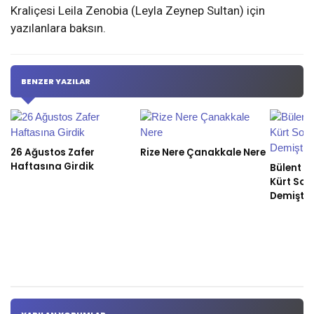
Kraliçesi Leila Zenobia (Leyla Zeynep Sultan) için
yazılanlara baksın.
BENZER YAZILAR
26 Ağustos Zafer
Rize Nere Çanakkale Nere
Haftasına Girdik
Bülent Ec
Kürt Sor
Demişti