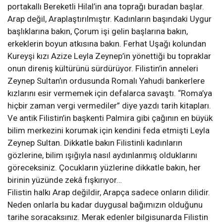
portakallı Bereketli Hilal’in ana toprağı buradan başlar.
Arap değil, Araplaştırılmıştır. Kadınların başındaki Uygur
başlıklarına bakın, Çorum işi gelin başlarına bakın,
erkeklerin boyun atkısına bakın. Ferhat Uşağı kolundan
Kureyşi kızı Azize Leyla Zeynep’in yönettiği bu topraklar
onun direniş kültürünü sürdürüyor. Filistin’in anneleri
Zeynep Sultan’ın ordusunda Romalı Yahudi bankerlere
kızlarını esir vermemek için defalarca savaştı. “Roma’ya
hiçbir zaman vergi vermediler” diye yazdı tarih kitapları.
Ve antik Filistin’in başkenti Palmira gibi çağının en büyük
bilim merkezini korumak için kendini feda etmişti Leyla
Zeynep Sultan. Dikkatle bakın Filistinli kadınların
gözlerine, bilim ışığıyla nasıl aydınlanmış olduklarını
göreceksiniz. Çocukların yüzlerine dikkatle bakın, her
birinin yüzünde zekâ fışkırıyor…
Filistin halkı Arap değildir, Arapça sadece onların dilidir.
Neden onlarla bu kadar duygusal bağımızın olduğunu
tarihe soracaksınız. Merak edenler bilgisunarda Filistin