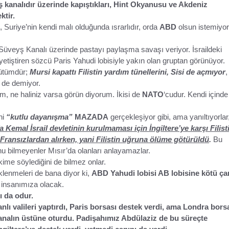
yş kanalıdır üzerinde kapıştıkları, Hint Okyanusu ve Akdeniz
ktir.
, Suriye’nin kendi malı olduğunda ısrarlıdır, orda
ABD
olsun istemiyor
 Süveyş Kanalı üzerinde pastayı paylaşma savaşı veriyor. İsraildeki
tiştiren sözcü Paris Yahudi lobisiyle yakın olan gruptan görünüyor.
lçütümdür;
Mursi kapattı Filistin yardım tünellerini, Sisi de açmıyor
,
 de demiyor.
lim, ne haliniz varsa görün diyorum. İkisi de
NATO
‘cudur. Kendi içinde
hi
“kutlu dayanışma”
MAZADA
gerçekleşiyor gibi, ama yanıltıyorlar
TÜRKİYE’NİN İLK GECE
 Kemal İsrail devletinin kurulmaması için İngiltere’ye karşı Filist
lık Kayıp Tarih -
MARATONU İÇİN GERİ SA
 Fransızlardan alırken, yani Filistin uğruna ölüme götürüldü
.
Bu
nu bilmeyenler Mısır’da olanları anlayamazlar.
OLOZ MANSTIRI
BAŞLADI
kime söylediğini de bilmez onlar.
 AY ÖNCE
ADMIN
1 AY ÖNCE
klenmeleri de bana diyor ki,
ABD Yahudi lobisi AB lobisine kötü çar
insanımıza olacak.
ı da odur.
ı valileri yaptırdı, Paris borsası destek verdi, ama Londra bors
kanalın üstüne oturdu. Padişahımız Abdülaziz de bu süreçte