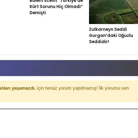
Bülent Ecevit “Türkiye’de
Kürt Sorunu Hiç Olmadı”
Demişti
Zulkarneyn Seddi
Gurgan’daki Oğuzlu
Seddidir!
unları yaşamazdı.
için henüz yorum yapılmamış! İlk yorumu sen