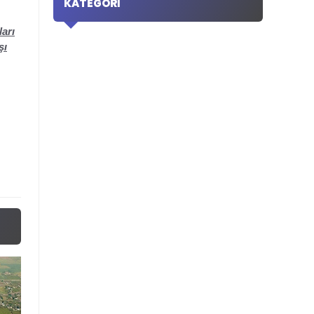
KATEGORI
arı
şı