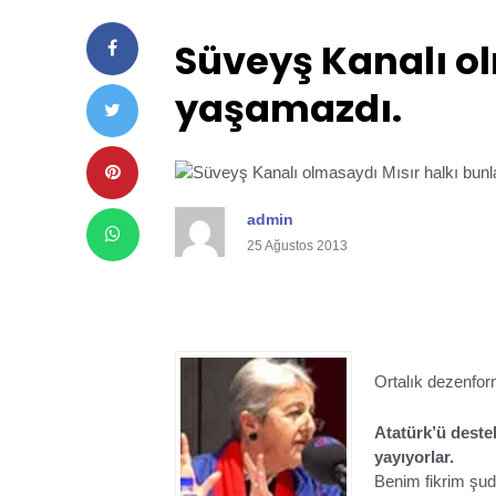
Süveyş Kanalı ol
yaşamazdı.
admin
25 Ağustos 2013
Ortalık dezenfor
Atatürk’ü destek
yayıyorlar.
Benim fikrim şu