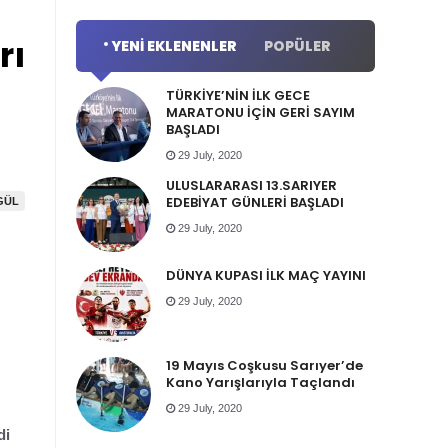
rı
YENI EKLENENLER
POPÜLER
TÜRKİYE’NİN İLK GECE
MARATONU İÇİN GERİ SAYIM
BAŞLADI
29 July, 2020
ULUSLARARASI 13.SARIYER
EDEBİYAT GÜNLERİ BAŞLADI
GÜL
29 July, 2020
DÜNYA KUPASI İLK MAÇ YAYINI
29 July, 2020
19 Mayıs Coşkusu Sarıyer’de
Kano Yarışlarıyla Taçlandı
29 July, 2020
di