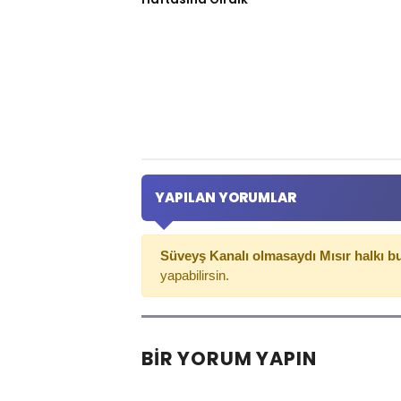
YAPILAN YORUMLAR
Süveyş Kanalı olmasaydı Mısır halkı b
yapabilirsin.
BIR YORUM YAPIN