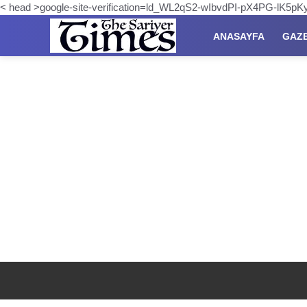
< head >google-site-verification=ld_WL2qS2-wIbvdPI-pX4PG-lK5
ANASAYFA
GAZ