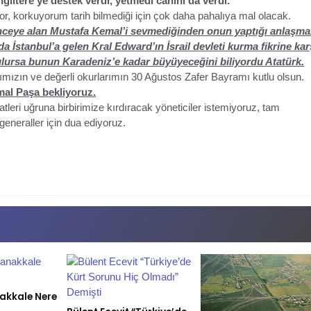
ngiltere’ye destek verdi, yetmedi canını da verdi.
r, korkuyorum tarih bilmediği için çok daha pahalıya mal olacak.
nceye alan Mustafa Kemal’i sevmediğinden onun yaptığı anlaşmal
a İstanbul’a gelen Kral Edward’ın İsrail devleti kurma fikrine kar
urulursa bunun Karadeniz’e kadar büyüyeceğini biliyordu Atatürk.
ımızın ve değerli okurlarımın 30 Ağustos Zafer Bayramı kutlu olsun.
mal Paşa bekliyoruz.
atleri uğruna birbirimize kırdıracak yöneticiler istemiyoruz, tam
generaller için dua ediyoruz.
nakkale Nere