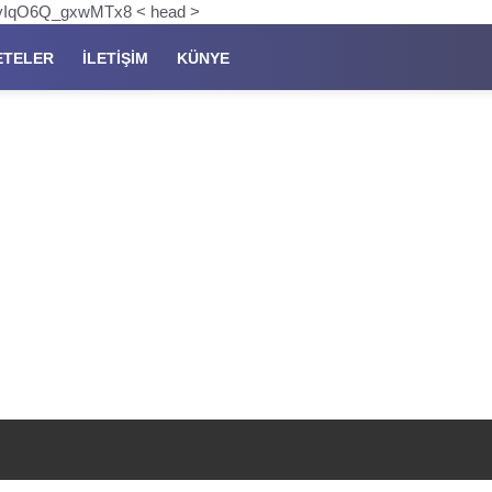
pKyIqO6Q_gxwMTx8 < head >
ETELER
İLETIŞIM
KÜNYE