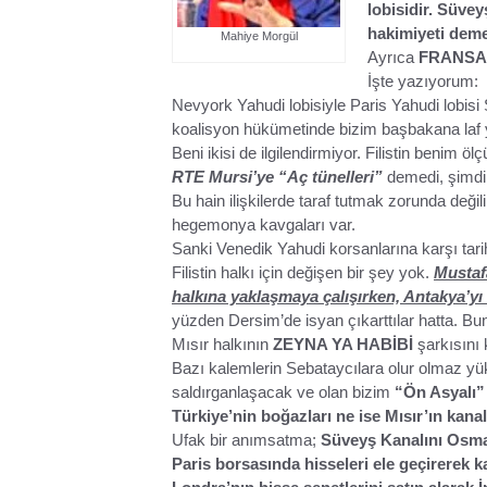
lobisidir. Süve
hakimiyeti deme
Mahiye Morgül
Ayrıca
FRANSA
İşte yazıyorum:
Nevyork Yahudi lobisiyle Paris Yahudi lobisi
koalisyon hükümetinde bizim başbakana laf ye
Beni ikisi de ilgilendirmiyor. Filistin benim ö
RTE Mursi’ye “Aç tünelleri”
demedi, şimdi
Bu hain ilişkilerde taraf tutmak zorunda deği
hegemonya kavgaları var.
Sanki Venedik Yahudi korsanlarına karşı tari
Filistin halkı için değişen bir şey yok.
Mustafa
i
Sarıyer Bentler ve Kemerler –
2 Bin Yıl
halkına yaklaşmaya çalışırken, Antakya’yı
yüzden Dersim’de isyan çıkarttılar hatta. Bu
Boğaziçi’nin Su Yolu Hikayesi
MAVRAM
Mısır halkının
ZEYNA YA HABİBİ
şarkısını 
ADMIN
6 AY ÖNCE
ADMIN
6
Bazı kalemlerin Sebataycılara olur olmaz yü
saldırganlaşacak ve olan bizim
“Ön Asyalı”
Türkiye’nin boğazları ne ise Mısır’ın kanal
Ufak bir anımsatma;
Süveyş Kanalını Osmanl
Paris borsasında hisseleri ele geçirerek 