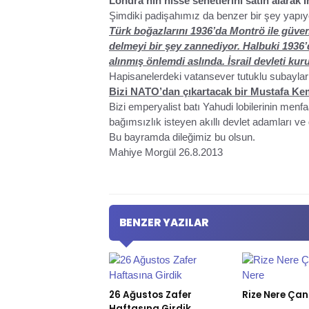
Londra’nın hisse senetlerini satın alarak İ
Şimdiki padişahımız da benzer bir şey yapıyo
Türk boğazlarını 1936’da Montrö ile güve
delmeyi bir şey zannediyor. Halbuki 1936’d
alınmış önlemdi aslında. İsrail devleti k
Hapisanelerdeki vatansever tutuklu subaylar
Bizi NATO’dan çıkartacak bir Mustafa Ke
Bizi emperyalist batı Yahudi lobilerinin menfa
bağımsızlık isteyen akıllı devlet adamları ve 
Bu bayramda dileğimiz bu olsun.
Mahiye Morgül 26.8.2013
BENZER YAZILAR
26 Ağustos Zafer
Rize Nere Ça
Haftasına Girdik