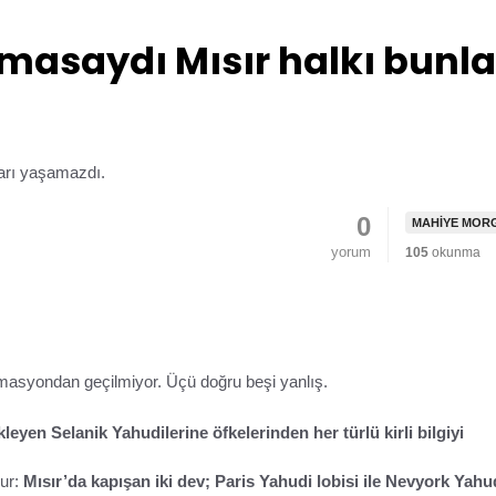
masaydı Mısır halkı bunla
0
MAHIYE MOR
yorum
105
okunma
masyondan geçilmiyor. Üçü doğru beşi yanlış.
leyen Selanik Yahudilerine öfkelerinden her türlü kirli bilgiyi
dur:
Mısır’da kapışan iki dev; Paris Yahudi lobisi ile Nevyork Yahu