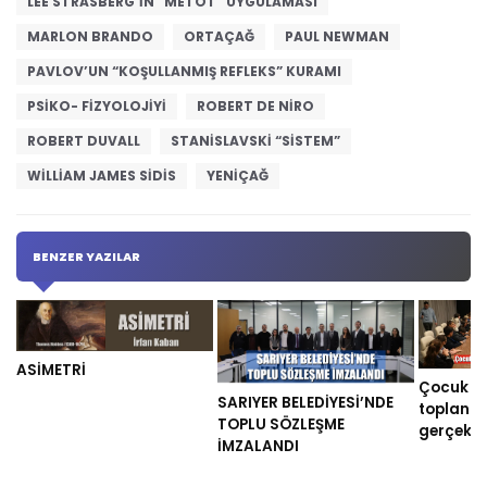
LEE STRASBERG’IN “METOT” UYGULAMASI
MARLON BRANDO
ORTAÇAĞ
PAUL NEWMAN
PAVLOV’UN “KOŞULLANMIŞ REFLEKS” KURAMI
PSIKO- FIZYOLOJIYI
ROBERT DE NIRO
ROBERT DUVALL
STANISLAVSKI “SISTEM”
WILLIAM JAMES SIDIS
YENIÇAĞ
BENZER YAZILAR
ASİMETRİ
Çocuk Mec
SARIYER BELEDİYESİ’NDE
toplantıs
TOPLU SÖZLEŞME
gerçekle
İMZALANDI