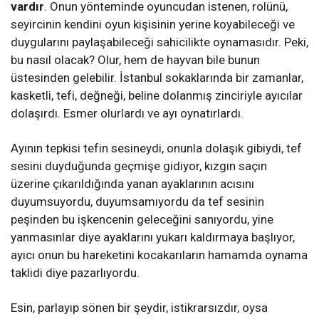
vardır
. Onun yönteminde oyuncudan istenen, rolünü,
seyircinin kendini oyun kişisinin yerine koyabileceği ve
duygularını paylaşabileceği sahicilikte oynamasıdır. Peki,
bu nasıl olacak? Olur, hem de hayvan bile bunun
üstesinden gelebilir. İstanbul sokaklarında bir zamanlar,
kasketli, tefi, değneği, beline dolanmış zinciriyle ayıcılar
dolaşırdı. Esmer olurlardı ve ayı oynatırlardı.
Ayının tepkisi tefin sesineydi, onunla dolaşık gibiydi, tef
sesini duyduğunda geçmişe gidiyor, kızgın saçın
üzerine çıkarıldığında yanan ayaklarının acısını
duyumsuyordu, duyumsamıyordu da tef sesinin
peşinden bu işkencenin geleceğini sanıyordu, yine
yanmasınlar diye ayaklarını yukarı kaldırmaya başlıyor,
ayıcı onun bu hareketini kocakarıların hamamda oynama
taklidi diye pazarlıyordu.
Esin, parlayıp sönen bir şeydir, istikrarsızdır, oysa