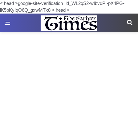
< head >google-site-verification=ld_WL2qS2-wIbvdPI-pX4PG-
lK5pKyIqO6Q_gxwMTx8 < head >