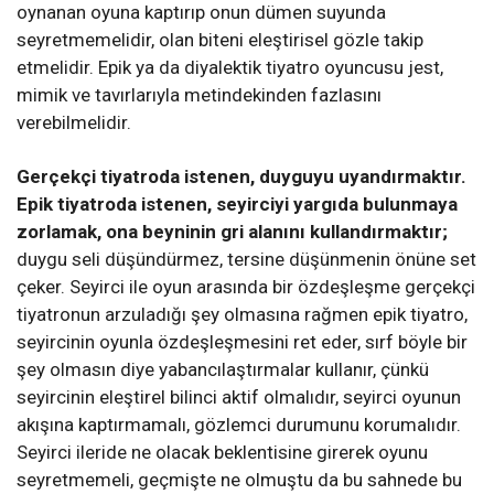
oynanan oyuna kaptırıp onun dümen suyunda
seyretmemelidir, olan biteni eleştirisel gözle takip
etmelidir. Epik ya da diyalektik tiyatro oyuncusu jest,
mimik ve tavırlarıyla metindekinden fazlasını
verebilmelidir.
Gerçekçi tiyatroda istenen, duyguyu uyandırmaktır.
Epik tiyatroda istenen, seyirciyi yargıda bulunmaya
zorlamak, ona beyninin gri alanını kullandırmaktır;
duygu seli düşündürmez, tersine düşünmenin önüne set
çeker. Seyirci ile oyun arasında bir özdeşleşme gerçekçi
tiyatronun arzuladığı şey olmasına rağmen epik tiyatro,
seyircinin oyunla özdeşleşmesini ret eder, sırf böyle bir
şey olmasın diye yabancılaştırmalar kullanır, çünkü
seyircinin eleştirel bilinci aktif olmalıdır, seyirci oyunun
akışına kaptırmamalı, gözlemci durumunu korumalıdır.
Seyirci ileride ne olacak beklentisine girerek oyunu
seyretmemeli, geçmişte ne olmuştu da bu sahnede bu