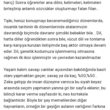
hariç) Sonra öğrenirler ana dilini; kelimeleri, kelimeleri
birleştirip anlamlı sözcükler oluşturmayı falan filan…
Tıpkı, henüz konuşmayı beceremediğimiz dönemlerde,
insanlık tarihinin ilk dönemlerinde atalarımızın
davrandığı biçimde davranır şimdiki bebekler bile… Dil,
hatta diller öğrendikten sonra bile, vücut dili ve tonlama
karşı karşıya kurulan iletişimde baş aktör olmaya devam
eder. Dil, genetik kodumuza işlenmemiş olmasına
rağmen ilk ikisi işlenmiştir ve çevreden kazanılmazlar.
Yaşam kalım savaşı canlılar açısından bakıldığında basit
olanı yapmaktan geçer; savaş ya da kaç, %50,%50…
Zeka gelişip de insan düzeyine varınca bu siyah beyaz
arasında seçim yapmanın yanına gri bir sayfa eklenir; bu
bilinçli karar verme sayfasıdır ki, neo korteksle
bağlantılıdır. Böyle bir şey memelilerden diğer
hayvanların, örneğin bir geyiğin aslanın varlığının farkına