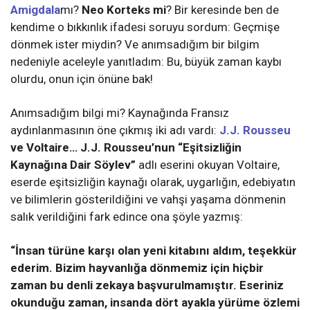
Amigdala
mı?
Neo Korteks mi
? Bir keresinde ben de
kendime o bıkkınlık ifadesi soruyu sordum: Geçmişe
dönmek ister miydin? Ve anımsadığım bir bilgim
nedeniyle aceleyle yanıtladım: Bu, büyük zaman kaybı
olurdu, onun için önüne bak!
Anımsadığım bilgi mi? Kaynağında Fransız
aydınlanmasının öne çıkmış iki adı vardı:
J.J. Rousseu
ve Voltaire… J.J. Rousseu’nun “Eşitsizliğin
Kaynağına Dair Söylev”
adlı eserini okuyan Voltaire,
eserde eşitsizliğin kaynağı olarak, uygarlığın, edebiyatın
ve bilimlerin gösterildiğini ve vahşi yaşama dönmenin
salık verildiğini fark edince ona şöyle yazmış:
“İnsan türüne karşı olan yeni kitabını aldım, teşekkür
ederim. Bizim hayvanlığa dönmemiz için hiçbir
zaman bu denli zekaya başvurulmamıştır. Eseriniz
okunduğu zaman, insanda dört ayakla yürüme özlemi