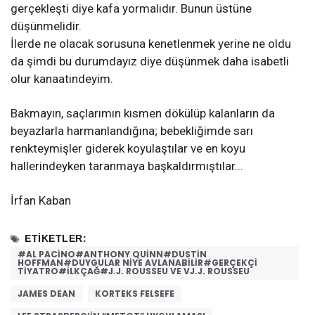
gerçekleşti diye kafa yormalıdır. Bunun üstüne
düşünmelidir.
İlerde ne olacak sorusuna kenetlenmek yerine ne oldu
da şimdi bu durumdayız diye düşünmek daha isabetli
olur kanaatindeyim.
Bakmayın, saçlarımın kısmen dökülüp kalanların da
beyazlarla harmanlandığına; bebekliğimde sarı
renkteymişler giderek koyulaştılar ve en koyu
hallerindeyken taranmaya başkaldırmıştılar…
İrfan Kaban
ETIKETLER:
#AL PACINO#ANTHONY QUINN#DUSTIN
HOFFMAN#DUYGULAR NIYE AVLANABILIR#GERÇEKÇI
TIYATRO#İLKÇAĞ#J.J. ROUSSEU VE VJ.J. ROUSSEU
JAMES DEAN
KORTEKS FELSEFE