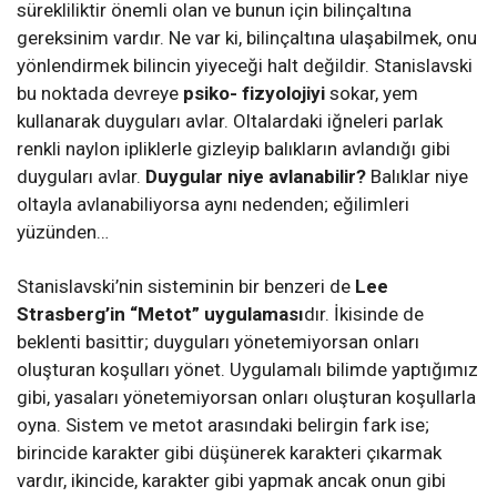
sürekliliktir önemli olan ve bunun için bilinçaltına
gereksinim vardır. Ne var ki, bilinçaltına ulaşabilmek, onu
yönlendirmek bilincin yiyeceği halt değildir. Stanislavski
bu noktada devreye
psiko- fizyolojiyi
sokar, yem
kullanarak duyguları avlar. Oltalardaki iğneleri parlak
renkli naylon ipliklerle gizleyip balıkların avlandığı gibi
duyguları avlar.
Duygular niye avlanabilir?
Balıklar niye
oltayla avlanabiliyorsa aynı nedenden; eğilimleri
yüzünden…
Stanislavski’nin sisteminin bir benzeri de
Lee
Strasberg’in “Metot” uygulaması
dır. İkisinde de
beklenti basittir; duyguları yönetemiyorsan onları
oluşturan koşulları yönet. Uygulamalı bilimde yaptığımız
gibi, yasaları yönetemiyorsan onları oluşturan koşullarla
oyna. Sistem ve metot arasındaki belirgin fark ise;
birincide karakter gibi düşünerek karakteri çıkarmak
vardır, ikincide, karakter gibi yapmak ancak onun gibi