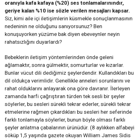
oranıyla kafa kafaya (%20) ses tonlamalarınındır,
geriye kalan %10 ise sözle verilen mesajları kapsar.
Siz, kimi aile içi iletişimlerin küsmekle sonuçlanmasının
nedeninin ne olduğunu sanıyorsunuz? Ben
konuşuyorken yüzüme bak diyen ebeveynler neyin
rahatsızlığını duyarlardı?
Bebeklerin iletişim yöntemlerinden önde geleni
ağlamaktır, sonra gülmektir, somurturlar ve kızarlar.
Bunlar vücut dili dediğimiz şeylerdendir. Kullandıkları bu
dil oldukça verimlidir. Genellikle anneleri sorunlarını ve
rahat olduklarını anlayarak ona göre davranır. İlerleyen
zamanda harfi çağrıştıran türden tek sesli bir şeyler
söylerler, bu sesleri sürekli tekrar ederler, sürekli tekrar
etmelerine rağmen çıkardıkları bu sesleri her seferinde
farklı tonlamayla söylerler, bunun böyle olması farklı
şeyler anlatma çabalarının ürünüdür. (8 aylıkken alfabeyi
söküp 1,5 yaşında gazete okuyan William James Sidis